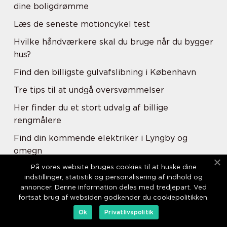
dine boligdrømme
Læs de seneste motioncykel test
Hvilke håndværkere skal du bruge når du bygger
hus?
Find den billigste gulvafslibning i København
Tre tips til at undgå oversvømmelser
Her finder du et stort udvalg af billige
rengmålere
Find din kommende elektriker i Lyngby og
omegn
På vores website bruges cookies til at huske dine
Find dit nye løbebånd billigt på udsalg
indstillinger, statistik og personalisering af indhold og
Måltidskasser - når du vil spare tid på
annoncer. Denne information deles med tredjepart. Ved
fortsat brug af websiden godkender du cookiepolitikken.
madlavning
Ok
Privatlivspolitik
Har du mistanke om, at der er andre der læser i