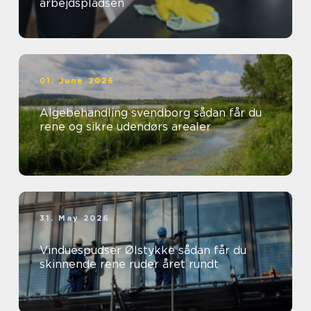
arbejdspladsen
01. June 2026
Algebehandling svendborg sådan får du
rene og sikre udendørs arealer
31. May 2026
Vinduespudser Ølstykke sådan får du
skinnende rene ruder året rundt