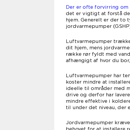
Der er ofte forvirring om
det er vigtigt at forstå d
hjem. Generelt er der t
jordvarmepumper (GSHP)
Luftvarmepumper trækker 
dit hjem, mens jordvarm
række rør fyldt med vand
afhængigt af hvor du bor,
Luftvarmepumper har tend
koster mindre at installe
ideelle til områder med m
drive og derfor har lave
mindre effektive i kolder
til under det niveau, der 
Jordvarmepumper kræver 
behovet for at installere