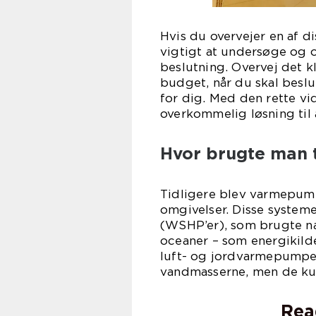
Hvis du overvejer en af d
vigtigt at undersøge og ov
beslutning. Overvej det kl
budget, når du skal besl
for dig. Med den rette v
overkommelig løsning til 
Hvor brugte man 
Tidligere blev varmepumpe
omgivelser. Disse system
(WSHP’er), som brugte næ
oceaner – som energikild
luft- og jordvarmepumper 
vandmasserne, men de kun
Rea