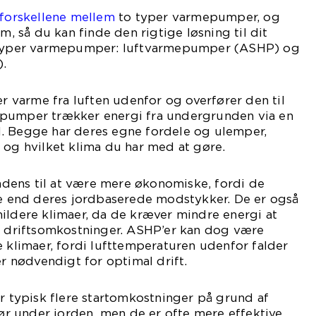
 forskellene mellem
to typer varmepumper, og
em, så du kan finde den rigtige løsning til dit
o typer varmepumper: luftvarmepumper (ASHP) og
.
varme fra luften udenfor og overfører den til
epumper trækker energi fra undergrunden via en
. Begge har deres egne fordele og ulemper,
 og hvilket klima du har med at gøre.
ens til at være mere økonomiske, fordi de
re end deres jordbaserede modstykker. De er også
ildere klimaer, da de kræver mindre energi at
re driftsomkostninger. ASHP’er kan dog være
e klimaer, fordi lufttemperaturen udenfor falder
er nødvendigt for optimal drift.
typisk flere startomkostninger på grund af
 rør under jorden, men de er ofte mere effektive