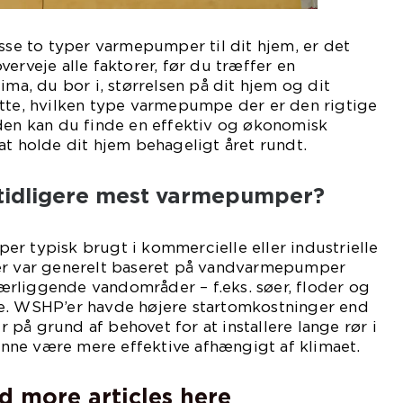
isse to typer varmepumper til dit hjem, er det
erveje alle faktorer, før du træffer en
ima, du bor i, størrelsen på dit hjem og dit
utte, hvilken type varmepumpe der er den rigtige
iden kan du finde en effektiv og økonomisk
at holde dit hjem behageligt året rundt.
tidligere mest varmepumper?
r typisk brugt i kommercielle eller industrielle
er var generelt baseret på vandvarmepumper
rliggende vandområder – f.eks. søer, floder og
e. WSHP’er havde højere startomkostninger end
på grund af behovet for at installere lange rør i
ne være mere effektive afhængigt af klimaet.
d more articles here