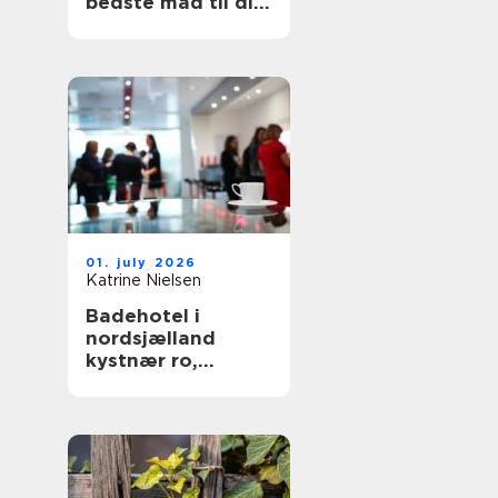
bedste mad til din
hund
01. july 2026
Katrine Nielsen
Badehotel i
nordsjælland
kystnær ro,
fællesskab og
hverdagsluksus