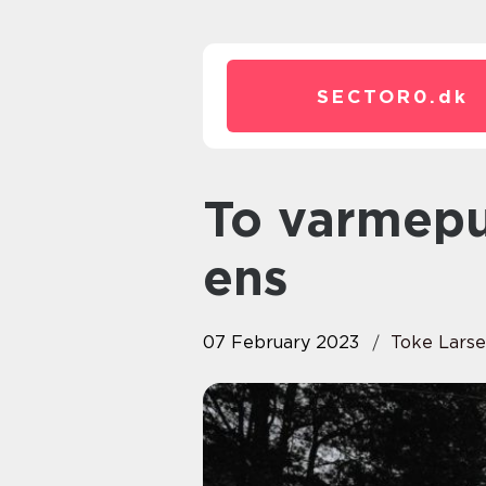
SECTOR0.
dk
To varmepumper er ikke altid
ens
07 February 2023
Toke Lars