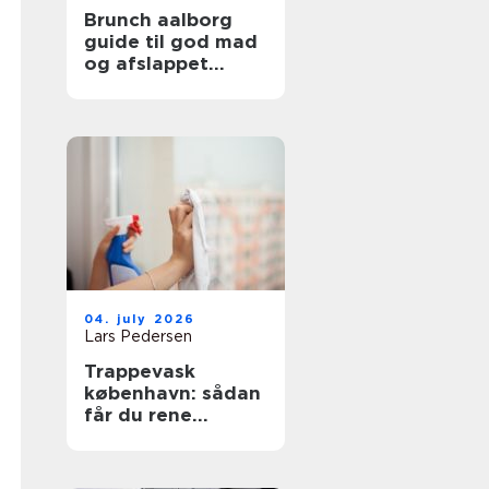
Brunch aalborg
guide til god mad
og afslappet
stemning
04. july 2026
Lars Pedersen
Trappevask
københavn: sådan
får du rene
opgange og
tilfredse beboere