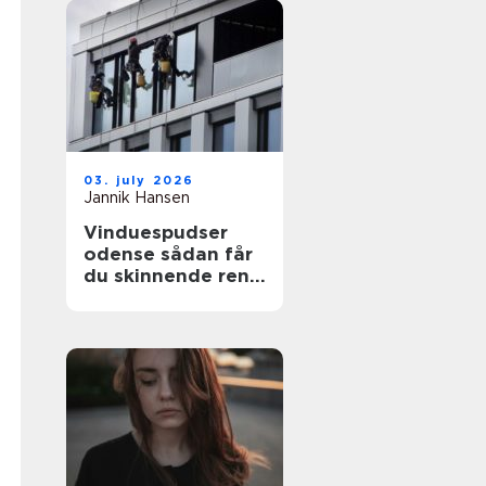
03. july 2026
Jannik Hansen
Vinduespudser
odense sådan får
du skinnende rene
ruder året rundt