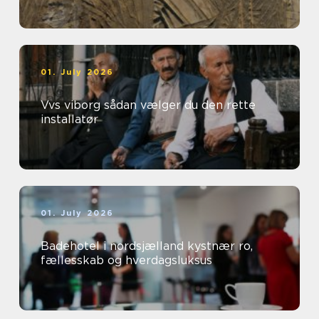
01. July 2026
Vvs viborg sådan vælger du den rette
installatør
01. July 2026
Badehotel i nordsjælland kystnær ro,
fællesskab og hverdagsluksus