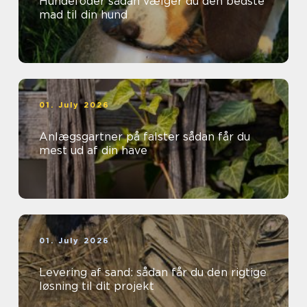
Hundefoder sådan vælger du den bedste
mad til din hund
01. July 2026
Anlægsgartner på falster sådan får du
mest ud af din have
01. July 2026
Levering af sand: sådan får du den rigtige
løsning til dit projekt