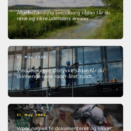
Algebehandling svendborg sådan får du
rene og sikre udendørs arealer
31. May 2026
Vinduespudser Ølstykke sådan får du
skinnende rene ruder året rundt
31. May 2026
Wpqr nøglen til dokumenteret og sikker