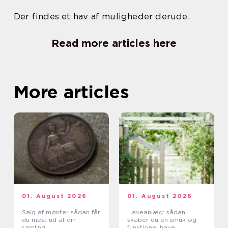
Der findes et hav af muligheder derude.
Read more articles here
More articles
01. August 2026
01. August 2026
Salg af mønter sådan får
Haveanlæg: sådan
du mest ud af din
skaber du en smuk og
samling
funktionel have