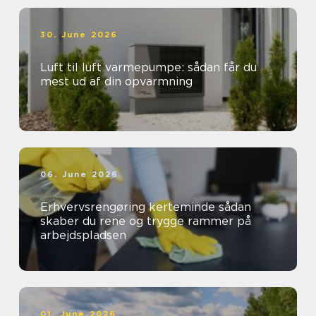
30. June 2026
Luft til luft varmepumpe: sådan får du
mest ud af din opvarmning
06. June 2026
Erhvervsrengøring kerteminde sådan
skaber du rene og trygge rammer på
arbejdspladsen
01. June 2026