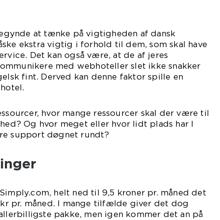
 begynde at tænke på vigtigheden af dansk
ske ekstra vigtig i forhold til dem, som skal have
ervice. Det kan også være, at de af jeres
kommunikere med webhoteller slet ikke snakker
elsk fint. Derved kan denne faktor spille en
hotel.
essourcer, hvor mange ressourcer skal der være til
mhed? Og hvor meget eller hvor lidt plads har I
ære support døgnet rundt?
ninger
Simply.com, helt ned til 9,5 kroner pr. måned det
5 kr pr. måned. I mange tilfælde giver det dog
allerbilligste pakke, men igen kommer det an på