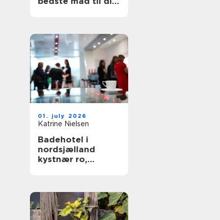
bedste mad til din
hund
01. july 2026
Katrine Nielsen
Badehotel i
nordsjælland
kystnær ro,
fællesskab og
hverdagsluksus