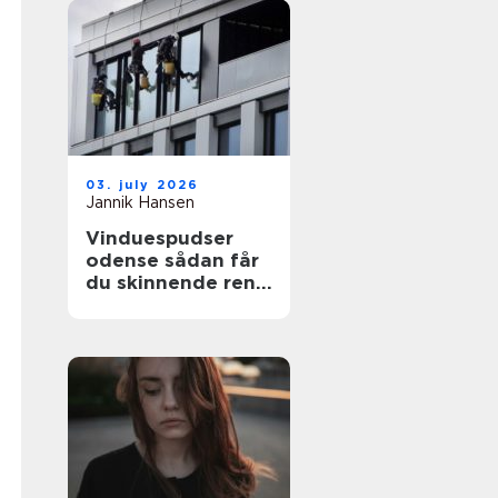
03. july 2026
Jannik Hansen
Vinduespudser
odense sådan får
du skinnende rene
ruder året rundt