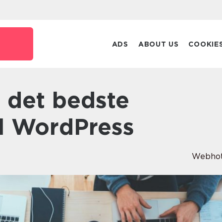
ADS
ABOUT US
COOKIE
il WordPress
Webhot