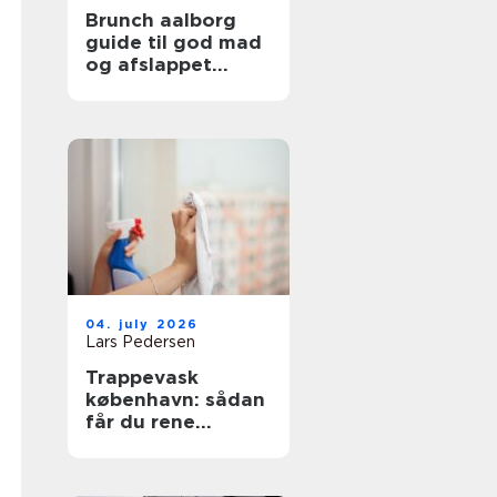
Brunch aalborg
guide til god mad
og afslappet
stemning
04. july 2026
Lars Pedersen
Trappevask
københavn: sådan
får du rene
opgange og
tilfredse beboere