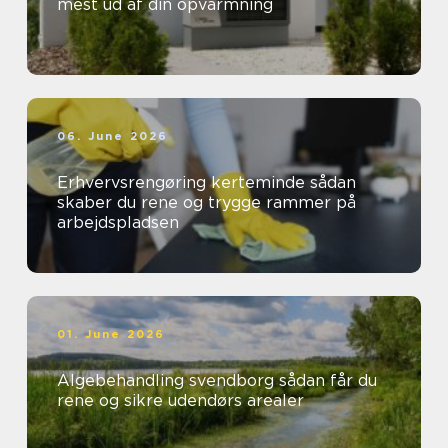
mest ud af din opvarmning
06. June 2026
Erhvervsrengøring kerteminde sådan
skaber du rene og trygge rammer på
arbejdspladsen
01. June 2026
Algebehandling svendborg sådan får du
rene og sikre udendørs arealer