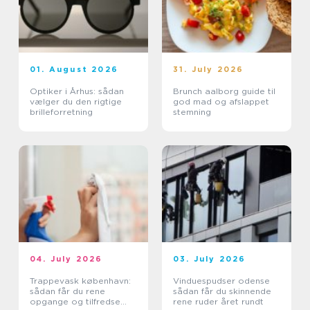
01. August 2026
31. July 2026
Optiker i Århus: sådan
Brunch aalborg guide til
vælger du den rigtige
god mad og afslappet
brilleforretning
stemning
04. July 2026
03. July 2026
Trappevask københavn:
Vinduespudser odense
sådan får du rene
sådan får du skinnende
opgange og tilfredse
rene ruder året rundt