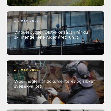
31. May 2026
Vinduespudser Ølstykke sådan får du
skinnende rene ruder året rundt
31. May 2026
Wpqr nøglen til dokumenteret og sikker
svejsekvalitet