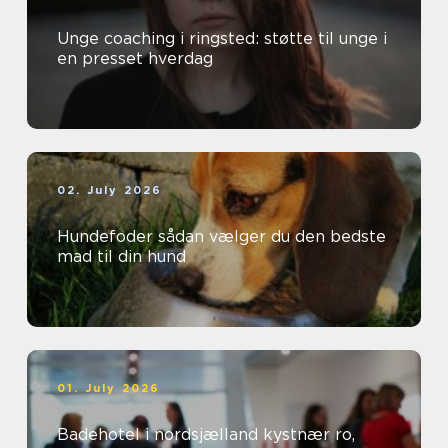
Unge coaching i ringsted: støtte til unge i
en presset hverdag
02. July 2026
Hundefoder sådan vælger du den bedste
mad til din hund
01. July 2026
Badehotel i nordsjælland kystnær ro,