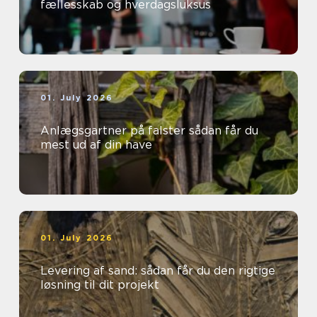
fællesskab og hverdagsluksus
01. July 2026
Anlægsgartner på falster sådan får du
mest ud af din have
01. July 2026
Levering af sand: sådan får du den rigtige
løsning til dit projekt