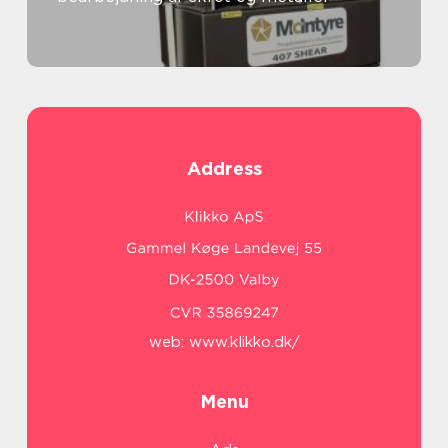
Address
web:
www.klikko.dk/
Menu