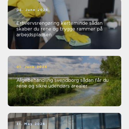
06. June 2026
Erhvervsrengøring kerteminde sådan
skaber du rene og trygge rammer på
arbejdspladsen
01. June 2026
Algebehandling svendborg sådan får du
rene og sikre udendørs arealer
31. May 2026