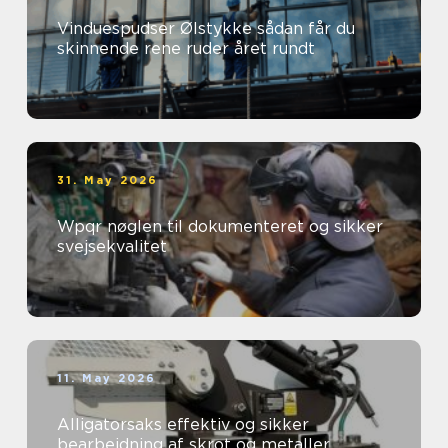
Vinduespudser Ølstykke sådan får du
skinnende rene ruder året rundt
31. May 2026
Wpqr nøglen til dokumenteret og sikker
svejsekvalitet
11. May 2026
Alligatorsaks effektiv og sikker
bearbejdning af skrot og metaller