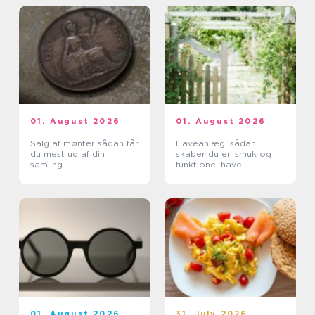
01. August 2026
01. August 2026
Salg af mønter sådan får
Haveanlæg: sådan
du mest ud af din
skaber du en smuk og
samling
funktionel have
01. August 2026
31. July 2026