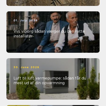
01. July 2026
Vvs viborg sådan vælger du den rette
installatør
30. June 2026
Luft til luft varmepumpe: sådan får du
mest ud af din opvarmning