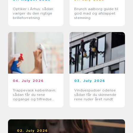
Optiker i Århus: sådan
Brunch aalborg guide til
vælger du den rigtige
god mad og afslappet
brilleforretning
stemning
04. July 2026
03. July 2026
Trappevask københavn:
Vinduespudser odense
sådan får du rene
sådan får du skinnende
opgange og tilfredse
rene ruder året rundt
beboere
02. July 2026