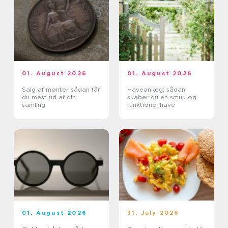
01. August 2026
01. August 2026
Salg af mønter sådan får
Haveanlæg: sådan
du mest ud af din
skaber du en smuk og
samling
funktionel have
01. August 2026
31. July 2026