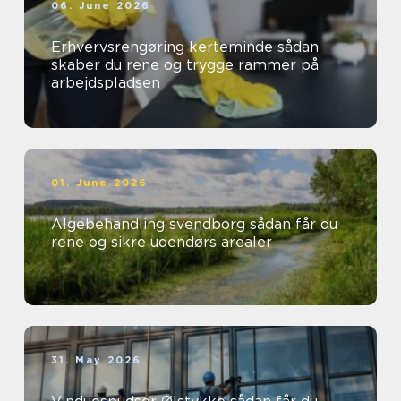
06. June 2026
Erhvervsrengøring kerteminde sådan
skaber du rene og trygge rammer på
arbejdspladsen
01. June 2026
Algebehandling svendborg sådan får du
rene og sikre udendørs arealer
31. May 2026