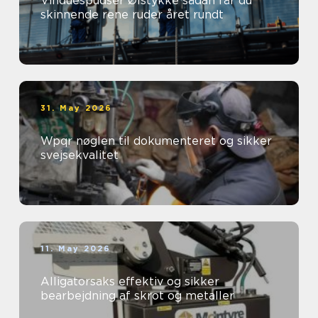
Vinduespudser Ølstykke sådan får du
skinnende rene ruder året rundt
31. May 2026
Wpqr nøglen til dokumenteret og sikker
svejsekvalitet
11. May 2026
Alligatorsaks effektiv og sikker
bearbejdning af skrot og metaller