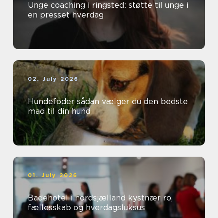
Unge coaching i ringsted: støtte til unge i
en presset hverdag
02. July 2026
Hundefoder sådan vælger du den bedste
mad til din hund
01. July 2026
Badehotel i nordsjælland kystnær ro,
fællesskab og hverdagsluksus