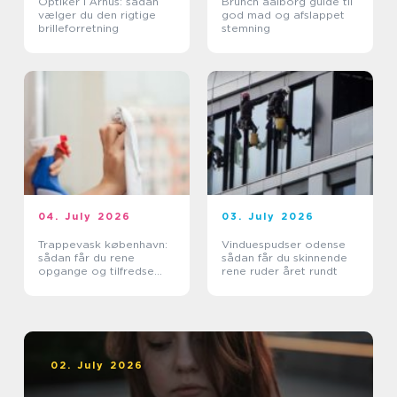
Optiker i Århus: sådan
Brunch aalborg guide til
vælger du den rigtige
god mad og afslappet
brilleforretning
stemning
04. July 2026
03. July 2026
Trappevask københavn:
Vinduespudser odense
sådan får du rene
sådan får du skinnende
opgange og tilfredse
rene ruder året rundt
beboere
02. July 2026