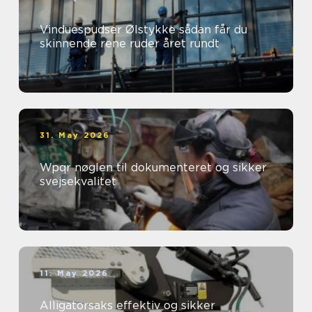
Vinduespudser Ølstykke sådan får du
skinnende rene ruder året rundt
31. May 2026
Wpqr nøglen til dokumenteret og sikker
svejsekvalitet
11. May 2026
Alligatorsaks effektiv og sikker