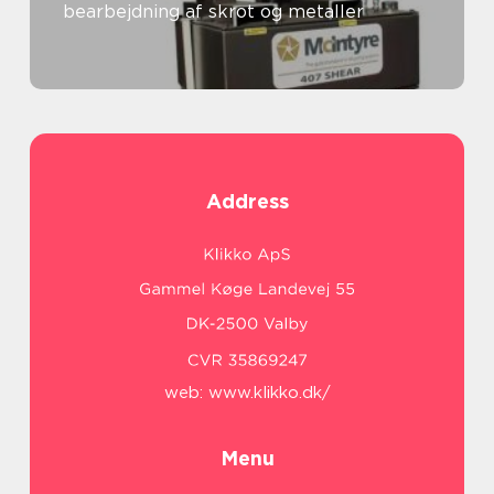
bearbejdning af skrot og metaller
Address
web:
www.klikko.dk/
Menu