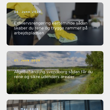
06. June 2026
Erhvervsrengøring kerteminde sådan
skaber du rene og trygge rammer på
arbejdspladsen
01. June 2026
Algebehandling svendborg sådan får du
rene og sikre udendørs arealer
31. May 2026