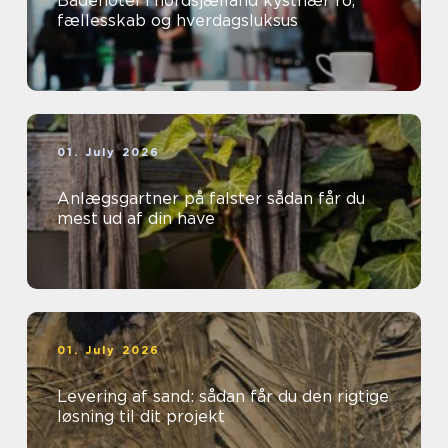
Badehotel i nordsjælland kystnær ro,
fællesskab og hverdagsluksus
01. July 2026
Anlægsgartner på falster sådan får du
mest ud af din have
01. July 2026
Levering af sand: sådan får du den rigtige
løsning til dit projekt