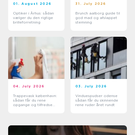
01. August 2026
31. July 2026
Optiker i Århus: sådan
Brunch aalborg guide til
vælger du den rigtige
god mad og afslappet
brilleforretning
stemning
04. July 2026
03. July 2026
Trappevask københavn:
Vinduespudser odense
sådan får du rene
sådan får du skinnende
opgange og tilfredse
rene ruder året rundt
beboere