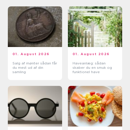
01. August 2026
01. August 2026
Salg af mønter sådan får
Haveanlæg: sådan
du mest ud af din
skaber du en smuk og
samling
funktionel have