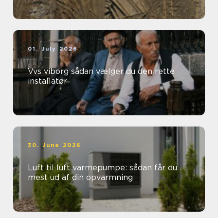
01. July 2026
Vvs viborg sådan vælger du den rette
installatør
30. June 2026
Luft til luft varmepumpe: sådan får du
mest ud af din opvarmning