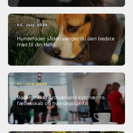
02. July 2026
Hundefoder sådan vælger du den bedste
mad til din hund
01. July 2026
Badehotel i nordsjælland kystnær ro,
fællesskab og hverdagsluksus