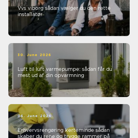
Vvs viborg sådan vælger du den rette
installatør
30. June 2026
Luft til luft varmepumpe: sådan får du
mest ud af din opvarmning
06. June 2026
Erhvervsrengøring kerteminde sådan
skaber du rene og trygge rammer på