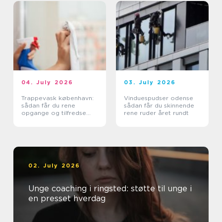
04. July 2026
03. July 2026
Trappevask københavn:
Vinduespudser odense
sådan får du rene
sådan får du skinnende
opgange og tilfredse
rene ruder året rundt
beboere
02. July 2026
Unge coaching i ringsted: støtte til unge i
en presset hverdag