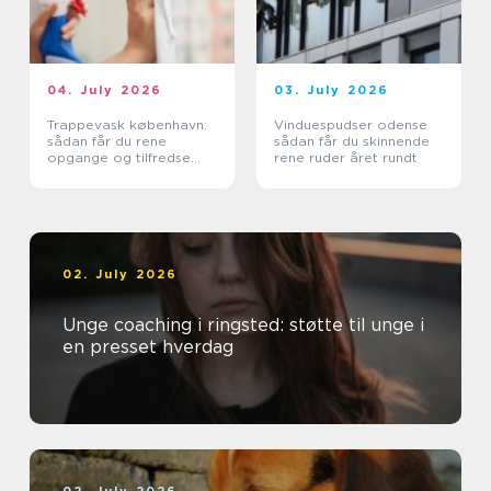
04. July 2026
03. July 2026
Trappevask københavn:
Vinduespudser odense
sådan får du rene
sådan får du skinnende
opgange og tilfredse
rene ruder året rundt
beboere
02. July 2026
Unge coaching i ringsted: støtte til unge i
en presset hverdag