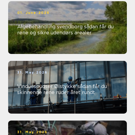
01. June 2026
Algebehandling svendborg sådan får du
rene og sikre udendørs arealer
31. May 2026
Vinduespudser Ølstykke sådan får du
skinnende rene ruder året rundt
31. May 2026