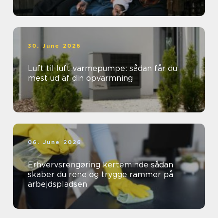
30. June 2026
Luft til luft varmepumpe: sådan får du
mest ud af din opvarmning
06. June 2026
Erhvervsrengøring kerteminde sådan
skaber du rene og trygge rammer på
arbejdspladsen