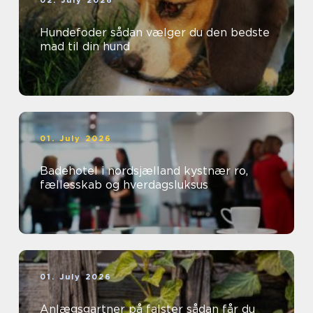
02. July 2026
Hundefoder sådan vælger du den bedste
mad til din hund
01. July 2026
Badehotel i nordsjælland kystnær ro,
fællesskab og hverdagsluksus
01. July 2026
Anlægsgartner på falster sådan får du