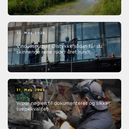
31. May 2026
Vinduespudser Ølstykke sådan får du
skinnende rene ruder året rundt
31. May 2026
Wpqr nøglen til dokumenteret og sikker
svejsekvalitet