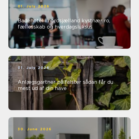
01. July 2026
Badehotel i nordsjælland kystnær ro,
fællesskab og hverdagsluksus
01. July 2026
Anlægsgartner på falster sådan får du
mest ud af din have
30. June 2026