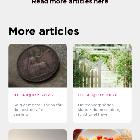
Read more articles here
More articles
01. August 2026
01. August 2026
Salg af mønter sådan får
Haveanlæg: sådan
du mest ud af din
skaber du en smuk og
samling
funktionel have