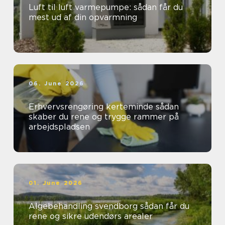
Luft til luft varmepumpe: sådan får du
mest ud af din opvarmning
06. June 2026
Erhvervsrengøring kerteminde sådan
skaber du rene og trygge rammer på
arbejdspladsen
01. June 2026
Algebehandling svendborg sådan får du
rene og sikre udendørs arealer