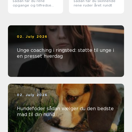
sådan får du rene
sådan får du skinnende
opgange og tilfredse
rene ruder året rundt
beboere
02. July 2026
Unge coaching i ringsted: støtte til unge i
en presset hverdag
02. July 2026
Hundefoder sådan vælger du den bedste
mad til din hund