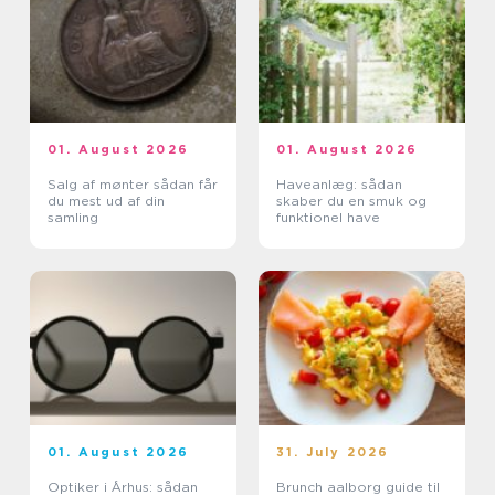
01. August 2026
01. August 2026
Salg af mønter sådan får
Haveanlæg: sådan
du mest ud af din
skaber du en smuk og
samling
funktionel have
01. August 2026
31. July 2026
Optiker i Århus: sådan
Brunch aalborg guide til