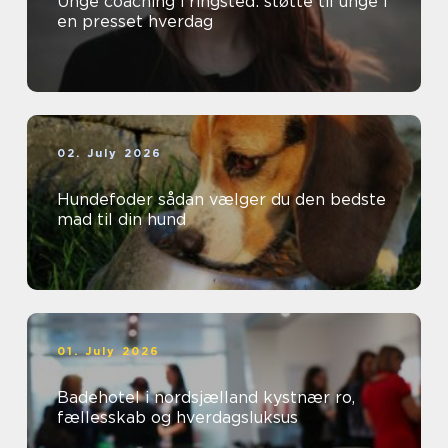
Unge coaching i ringsted: støtte til unge i
en presset hverdag
02. July 2026
Hundefoder sådan vælger du den bedste
mad til din hund
01. July 2026
Badehotel i nordsjælland kystnær ro,
fællesskab og hverdagsluksus