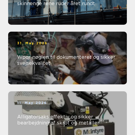
skinnende rene ruder året rundt
31. May 2026
Wpqr nøglen til dokumenteret og sikker
svejsekvalitet
11. May 2026
Alligatorsaks effektiv og sikker
bearbejdning af skrot og metaller