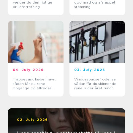
vælger du den rigtige
god mad og afslappet
brilleforretning
stemning
04. July 2026
03. July 2026
Trappevask københavn:
Vinduespudser odense
sådan får du rene
sådan får du skinnende
opgange og tilfredse
rene ruder året rundt
beboere
02. July 2026