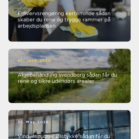
Erhvervsrengøring kerteminde sådan
skaber du rene og trygge rammer på
arbejdspladsen
01. June 2026
Algebehandling svendborg sådan får du
rene og sikre udendørs arealer
31. May 2026
Vinduespudser Ølstykke sådan får du