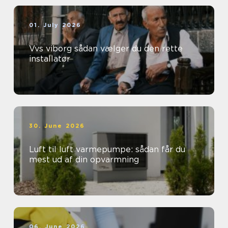
01. July 2026
Vvs viborg sådan vælger du den rette
installatør
30. June 2026
Luft til luft varmepumpe: sådan får du
mest ud af din opvarmning
06. June 2026