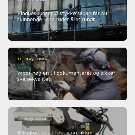
Vinduespudser Ølstykke sådan får du
skinnende rene ruder året rundt
31. May 2026
Wpqr nøglen til dokumenteret og sikker
svejsekvalitet
11. May 2026
Alligatorsaks effektiv og sikker