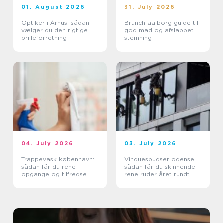
01. August 2026
31. July 2026
Optiker i Århus: sådan
Brunch aalborg guide til
vælger du den rigtige
god mad og afslappet
brilleforretning
stemning
04. July 2026
03. July 2026
Trappevask københavn:
Vinduespudser odense
sådan får du rene
sådan får du skinnende
opgange og tilfredse
rene ruder året rundt
beboere