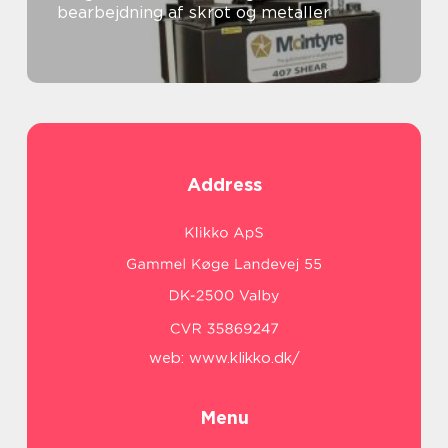
bearbejdning af skrot og metaller
Address
web:
www.klikko.dk/
Menu