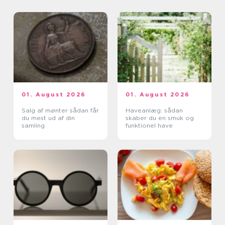
01. August 2026
01. August 2026
Salg af mønter sådan får
Haveanlæg: sådan
du mest ud af din
skaber du en smuk og
samling
funktionel have