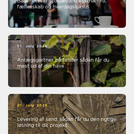
Badehotel i nordsjælland kystnær ro,
fællesskab og hverdagsluksus
01. July 2026
Anlægsgartner på falster sådan får du
mest ud af din have
01. July 2026
Levering af sand: sådan får du den rigtige
løsning til dit projekt