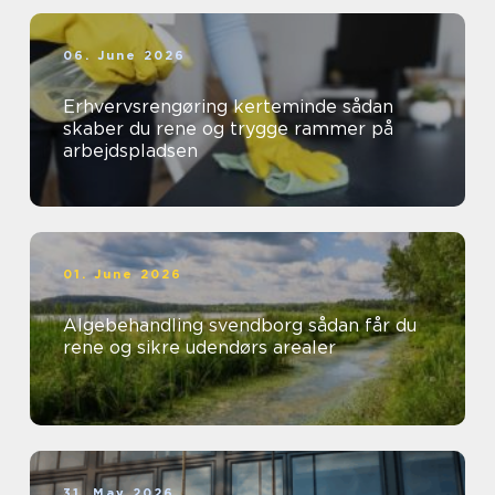
06. June 2026
Erhvervsrengøring kerteminde sådan
skaber du rene og trygge rammer på
arbejdspladsen
01. June 2026
Algebehandling svendborg sådan får du
rene og sikre udendørs arealer
31. May 2026