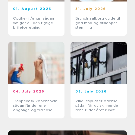
01. August 2026
31. July 2026
Optiker i Århus: sådan
Brunch aalborg guide til
vælger du den rigtige
god mad og afslappet
brilleforretning
stemning
04. July 2026
03. July 2026
Trappevask københavn:
Vinduespudser odense
sådan får du rene
sådan får du skinnende
opgange og tilfredse
rene ruder året rundt
beboere