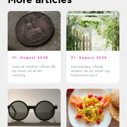
01. August 2026
01. August 2026
Salg af mønter sådan får
Haveanlæg: sådan
du mest ud af din
skaber du en smuk og
samling
funktionel have