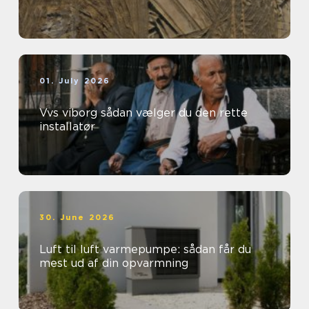
01. July 2026
Vvs viborg sådan vælger du den rette
installatør
30. June 2026
Luft til luft varmepumpe: sådan får du
mest ud af din opvarmning