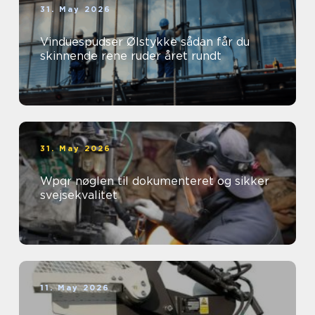
31. May 2026
Vinduespudser Ølstykke sådan får du
skinnende rene ruder året rundt
31. May 2026
Wpqr nøglen til dokumenteret og sikker
svejsekvalitet
11. May 2026