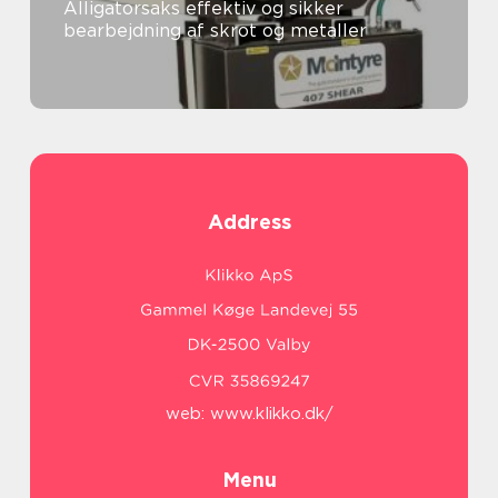
Alligatorsaks effektiv og sikker
bearbejdning af skrot og metaller
Address
web:
www.klikko.dk/
Menu