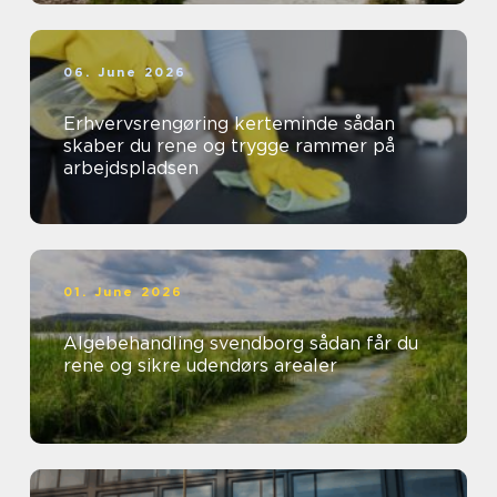
06. June 2026
Erhvervsrengøring kerteminde sådan
skaber du rene og trygge rammer på
arbejdspladsen
01. June 2026
Algebehandling svendborg sådan får du
rene og sikre udendørs arealer