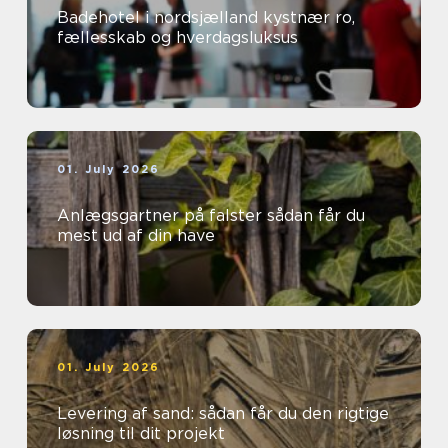
Badehotel i nordsjælland kystnær ro,
fællesskab og hverdagsluksus
01. July 2026
Anlægsgartner på falster sådan får du
mest ud af din have
01. July 2026
Levering af sand: sådan får du den rigtige
løsning til dit projekt