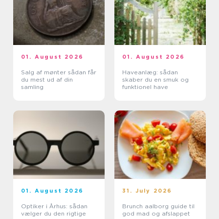
01. August 2026
01. August 2026
Salg af mønter sådan får
Haveanlæg: sådan
du mest ud af din
skaber du en smuk og
samling
funktionel have
01. August 2026
31. July 2026
Optiker i Århus: sådan
Brunch aalborg guide til
vælger du den rigtige
god mad og afslappet