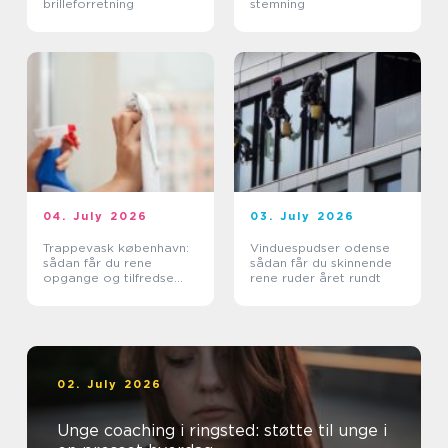
brilleforretning
stemning
04. July 2026
03. July 2026
Trappevask københavn:
Vinduespudser odense
sådan får du rene
sådan får du skinnende
opgange og tilfredse
rene ruder året rundt
beboere
02. July 2026
Unge coaching i ringsted: støtte til unge i