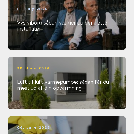
01. July 2026
Vvs viborg sådan vælger du den rette
installatør
30. June 2026
Luft til luft varmepumpe: sådan får du
mest ud af din opvarmning
06. June 2026