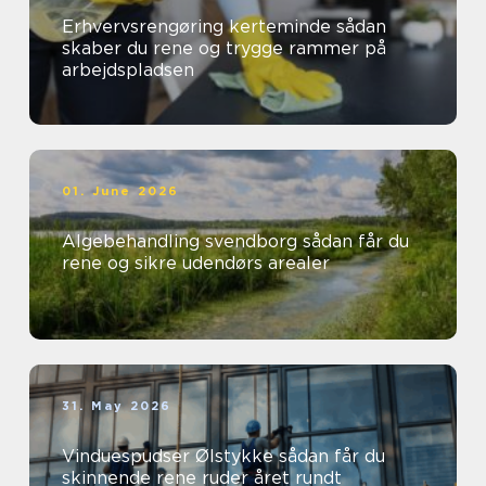
Erhvervsrengøring kerteminde sådan
skaber du rene og trygge rammer på
arbejdspladsen
01. June 2026
Algebehandling svendborg sådan får du
rene og sikre udendørs arealer
31. May 2026
Vinduespudser Ølstykke sådan får du
skinnende rene ruder året rundt