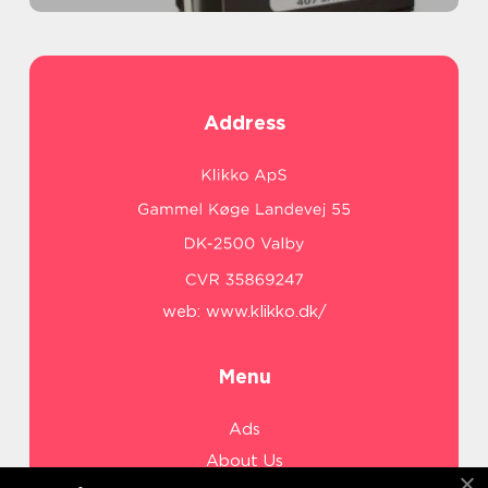
Address
web:
www.klikko.dk/
Menu
Ads
About Us