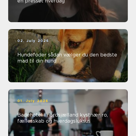
en presset hverdag
02. July 2026
Hundefoder sådan vælger du den bedste
mad til din hund
01. July 2026
Badehotel i nordsjælland kystnær ro,
fællesskab og hverdagsluksus