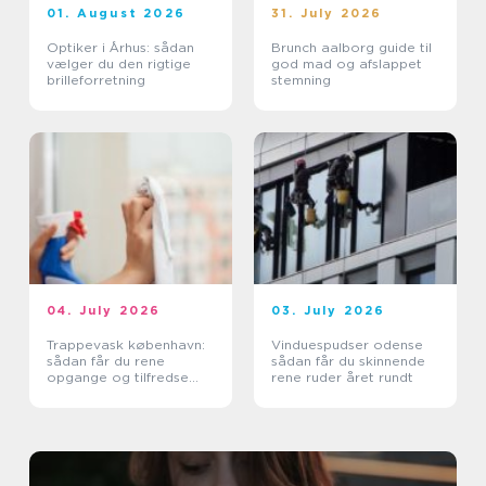
01. August 2026
31. July 2026
Optiker i Århus: sådan
Brunch aalborg guide til
vælger du den rigtige
god mad og afslappet
brilleforretning
stemning
04. July 2026
03. July 2026
Trappevask københavn:
Vinduespudser odense
sådan får du rene
sådan får du skinnende
opgange og tilfredse
rene ruder året rundt
beboere