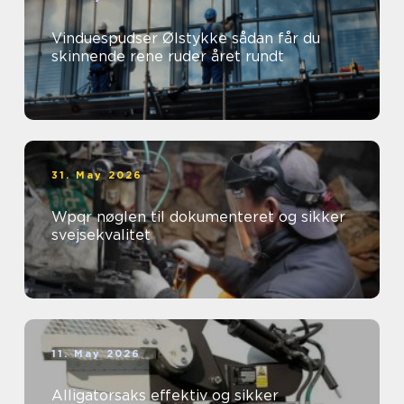
Vinduespudser Ølstykke sådan får du
skinnende rene ruder året rundt
31. May 2026
Wpqr nøglen til dokumenteret og sikker
svejsekvalitet
11. May 2026
Alligatorsaks effektiv og sikker