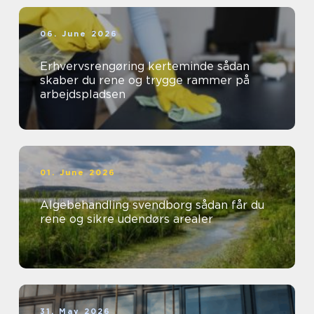
06. June 2026
Erhvervsrengøring kerteminde sådan
skaber du rene og trygge rammer på
arbejdspladsen
01. June 2026
Algebehandling svendborg sådan får du
rene og sikre udendørs arealer
31. May 2026