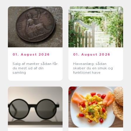
01. August 2026
01. August 2026
Salg af mønter sådan får
Haveanlæg: sådan
du mest ud af din
skaber du en smuk og
samling
funktionel have