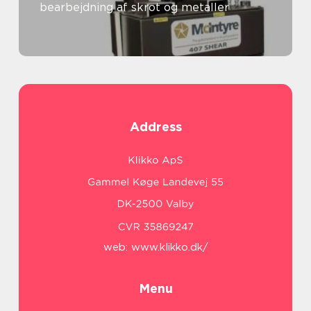
bearbejdning af skrot og metaller
Address
web:
www.klikko.dk/
Menu