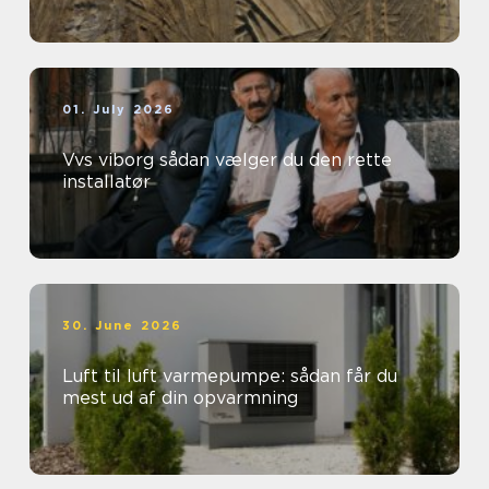
01. July 2026
Vvs viborg sådan vælger du den rette
installatør
30. June 2026
Luft til luft varmepumpe: sådan får du
mest ud af din opvarmning