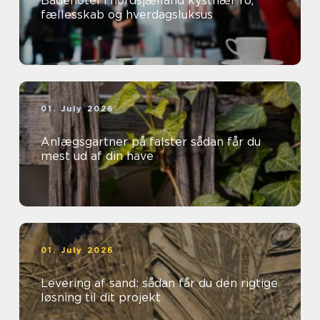
Badehotel i nordsjælland kystnær ro,
fællesskab og hverdagsluksus
01. July 2026
Anlægsgartner på falster sådan får du
mest ud af din have
01. July 2026
Levering af sand: sådan får du den rigtige
løsning til dit projekt