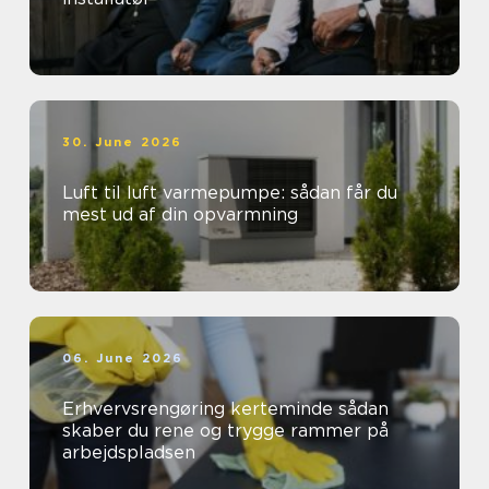
30. June 2026
Luft til luft varmepumpe: sådan får du
mest ud af din opvarmning
06. June 2026
Erhvervsrengøring kerteminde sådan
skaber du rene og trygge rammer på
arbejdspladsen