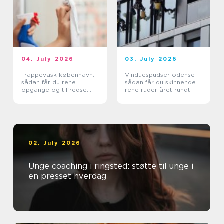
04. July 2026
03. July 2026
Trappevask københavn:
Vinduespudser odense
sådan får du rene
sådan får du skinnende
opgange og tilfredse
rene ruder året rundt
beboere
02. July 2026
Unge coaching i ringsted: støtte til unge i
en presset hverdag