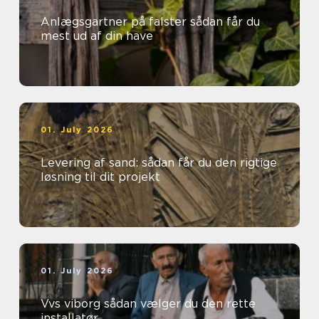
Anlægsgartner på falster sådan får du
mest ud af din have
01. July 2026
Levering af sand: sådan får du den rigtige
løsning til dit projekt
01. July 2026
Vvs viborg sådan vælger du den rette
installatør