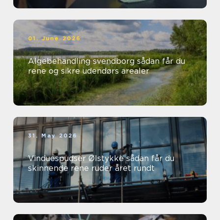
01. June 2026
Algebehandling svendborg sådan får du
rene og sikre udendørs arealer
31. May 2026
Vinduespudser Ølstykke sådan får du
skinnende rene ruder året rundt