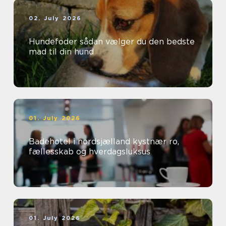
02. July 2026
Hundefoder sådan vælger du den bedste
mad til din hund
01. July 2026
Badehotel i nordsjælland kystnær ro,
fællesskab og hverdagsluksus
01. July 2026