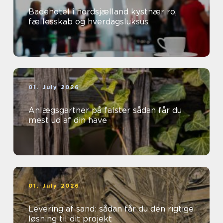
Badehotel i nordsjælland kystnær ro,
fællesskab og hverdagsluksus
01. July 2026
Anlægsgartner på falster sådan får du
mest ud af din have
01. July 2026
Levering af sand: sådan får du den rigtige
løsning til dit projekt