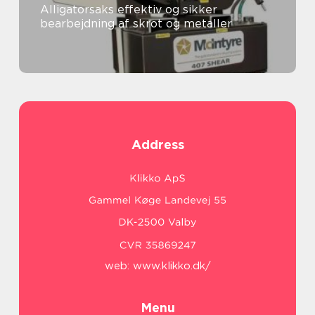
Alligatorsaks effektiv og sikker
bearbejdning af skrot og metaller
Address
web:
www.klikko.dk/
Menu