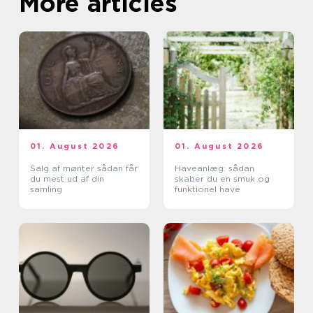
More articles
01. August 2026
01. August 2026
Salg af mønter sådan får
Haveanlæg: sådan
du mest ud af din
skaber du en smuk og
samling
funktionel have