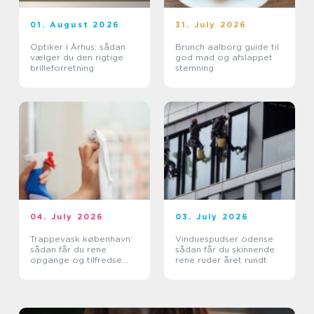
01. August 2026
31. July 2026
Optiker i Århus: sådan
Brunch aalborg guide til
vælger du den rigtige
god mad og afslappet
brilleforretning
stemning
04. July 2026
03. July 2026
Trappevask københavn:
Vinduespudser odense
sådan får du rene
sådan får du skinnende
opgange og tilfredse
rene ruder året rundt
beboere