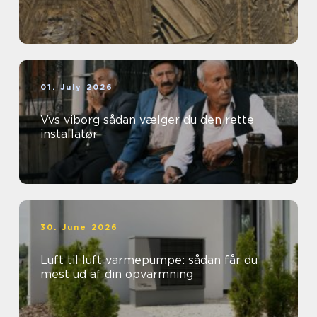
01. July 2026
Vvs viborg sådan vælger du den rette
installatør
30. June 2026
Luft til luft varmepumpe: sådan får du
mest ud af din opvarmning