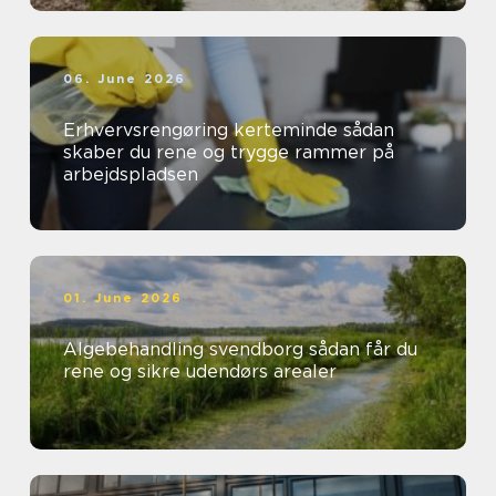
06. June 2026
Erhvervsrengøring kerteminde sådan
skaber du rene og trygge rammer på
arbejdspladsen
01. June 2026
Algebehandling svendborg sådan får du
rene og sikre udendørs arealer