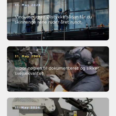
31. May 2026
Vinduespudser Ølstykke sådan får du
skinnende rene ruder året rundt
31. May 2026
Wpqr nøglen til dokumenteret og sikker
svejsekvalitet
11. May 2026