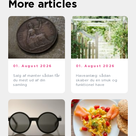
More articles
01. August 2026
01. August 2026
Salg af mønter sådan får
Haveanlæg: sådan
du mest ud af din
skaber du en smuk og
samling
funktionel have