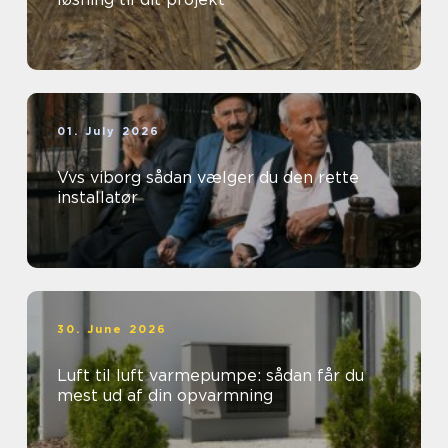
01. July 2026
Vvs viborg sådan vælger du den rette
installatør
30. June 2026
Luft til luft varmepumpe: sådan får du
mest ud af din opvarmning