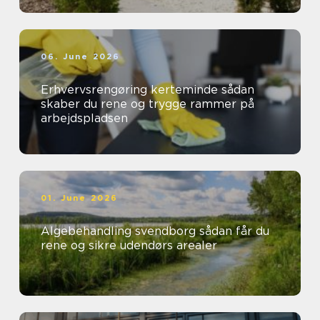
06. June 2026
Erhvervsrengøring kerteminde sådan
skaber du rene og trygge rammer på
arbejdspladsen
01. June 2026
Algebehandling svendborg sådan får du
rene og sikre udendørs arealer