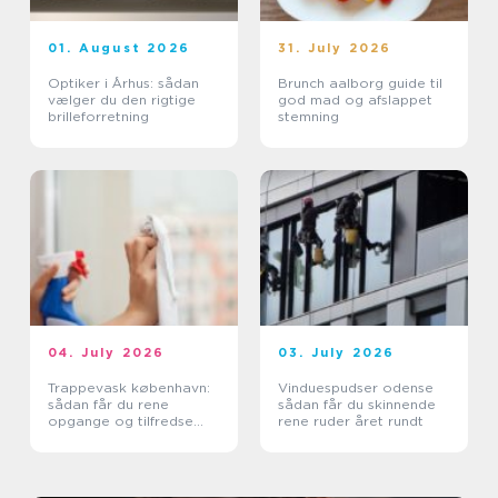
01. August 2026
31. July 2026
Optiker i Århus: sådan
Brunch aalborg guide til
vælger du den rigtige
god mad og afslappet
brilleforretning
stemning
04. July 2026
03. July 2026
Trappevask københavn:
Vinduespudser odense
sådan får du rene
sådan får du skinnende
opgange og tilfredse
rene ruder året rundt
beboere