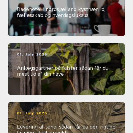
Badehotel i nordsjælland kystnær ro,
fællesskab og hverdagsluksus
01. July 2026
Anlægsgartner på falster sådan får du
mest ud af din have
01. July 2026
Levering af sand: sådan får du den rigtige
løsning til dit projekt