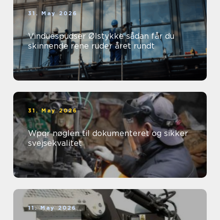
31. May 2026
Vinduespudser Ølstykke sådan får du
skinnende rene ruder året rundt
31. May 2026
Wpqr nøglen til dokumenteret og sikker
svejsekvalitet
11. May 2026