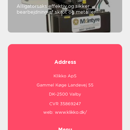
Alligatorsaks effektiv og sikker
bearbejdning af skrot og metaller
Address
web:
www.klikko.dk/
Menu