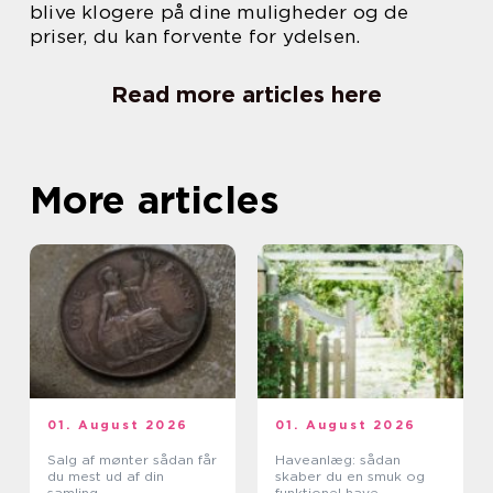
blive klogere på dine muligheder og de
priser, du kan forvente for ydelsen.
Read more articles here
More articles
01. August 2026
01. August 2026
Salg af mønter sådan får
Haveanlæg: sådan
du mest ud af din
skaber du en smuk og
samling
funktionel have