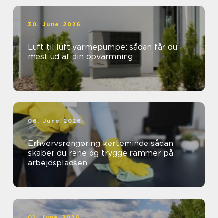
30. June 2026
Luft til luft varmepumpe: sådan får du
mest ud af din opvarmning
06. June 2026
Erhvervsrengøring kerteminde sådan
skaber du rene og trygge rammer på
arbejdspladsen
01. June 2026