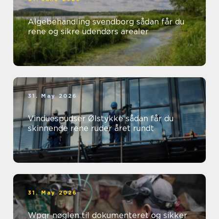
Algebehandling svendborg sådan får du
rene og sikre udendørs arealer
31. May 2026
Vinduespudser Ølstykke sådan får du
skinnende rene ruder året rundt
31. May 2026
Wpqr nøglen til dokumenteret og sikker