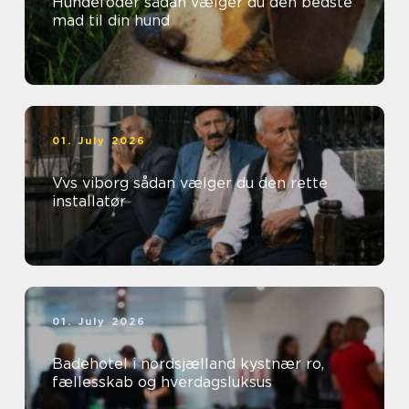
Hundefoder sådan vælger du den bedste
mad til din hund
01. July 2026
Vvs viborg sådan vælger du den rette
installatør
01. July 2026
Badehotel i nordsjælland kystnær ro,
fællesskab og hverdagsluksus