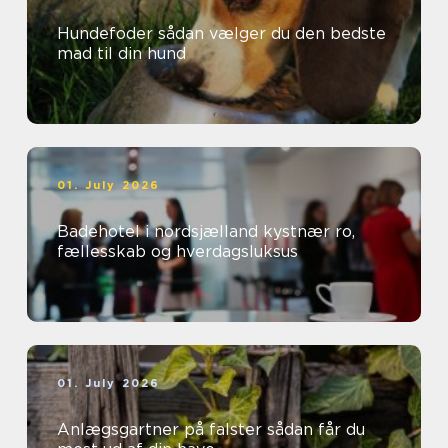
Hundefoder sådan vælger du den bedste
mad til din hund
01. July 2026
Badehotel i nordsjælland kystnær ro,
fællesskab og hverdagsluksus
01. July 2026
Anlægsgartner på falster sådan får du