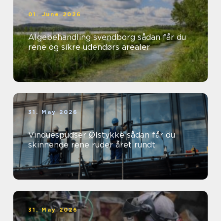
01. June 2026
Algebehandling svendborg sådan får du
rene og sikre udendørs arealer
31. May 2026
Vinduespudser Ølstykke sådan får du
skinnende rene ruder året rundt
31. May 2026