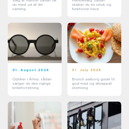
Salg af mønter sådan får
Haveanlæg: sådan
du mest ud af din
skaber du en smuk og
samling
funktionel have
01. August 2026
31. July 2026
Optiker i Århus: sådan
Brunch aalborg guide til
vælger du den rigtige
god mad og afslappet
brilleforretning
stemning