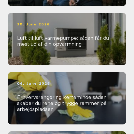
30. June 2026
Luft til luft varmepumpe: sådan får du
mest ud af din opvarmning
06. June 2026
Erhvervsrengøring kerteminde sådan
skaber du rene og trygge rammer på
arbejdspladsen