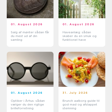
01. August 2026
01. August 2026
Salg af mønter sådan får
Haveanlæg: sådan
du mest ud af din
skaber du en smuk og
samling
funktionel have
01. August 2026
31. July 2026
Optiker i Århus: sådan
Brunch aalborg guide til
vælger du den rigtige
god mad og afslappet
brilleforretning
stemning