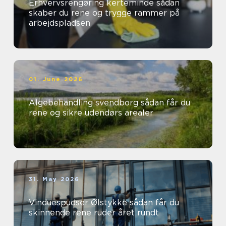
Erhvervsrengøring kerteminde sådan
skaber du rene og trygge rammer på
arbejdspladsen
01. June 2026
Algebehandling svendborg sådan får du
rene og sikre udendørs arealer
31. May 2026
Vinduespudser Ølstykke sådan får du
skinnende rene ruder året rundt