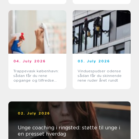
04. July 2026
03. July 2026
Trappevask københavn:
Vinduespudser odense
sådan får du rene
sådan får du skinnende
opgange og tilfredse
rene ruder året rundt
beboere
02. July 2026
Unge coaching i ringsted: støtte til unge i
en presset hverdag