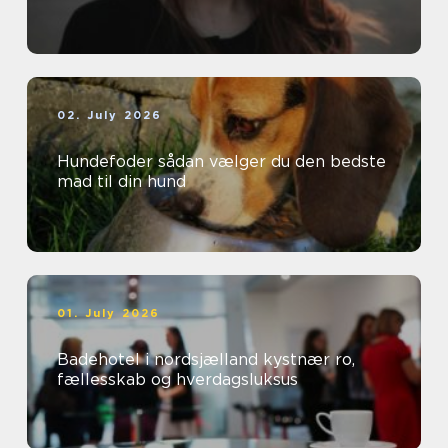
02. July 2026
Hundefoder sådan vælger du den bedste
mad til din hund
01. July 2026
Badehotel i nordsjælland kystnær ro,
fællesskab og hverdagsluksus