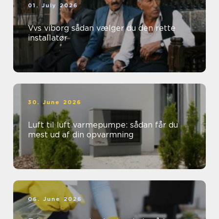
01. July 2026
Vvs viborg sådan vælger du den rette
installatør
30. June 2026
Luft til luft varmepumpe: sådan får du
mest ud af din opvarmning
06. June 2026