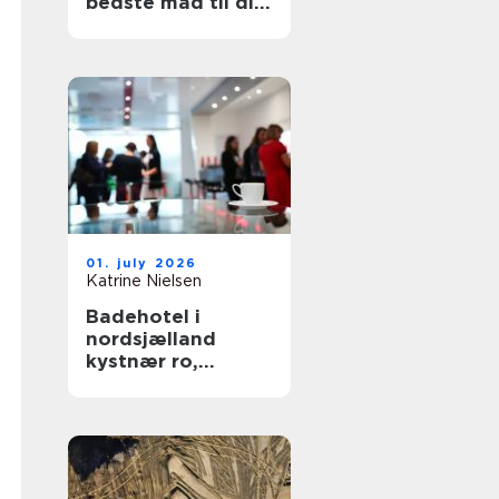
bedste mad til din
hund
01. july 2026
Katrine Nielsen
Badehotel i
nordsjælland
kystnær ro,
fællesskab og
hverdagsluksus