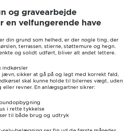
n og gravearbejde
r en velfungerende have
ler din grund som helhed, er der nogle ting, der
rslen, terrassen, stierne, støttemure og hegn.
kte og solidt udført, bliver alt andet lettere.
 indkørsler
 jævn, sikker at gå på og lagt med korrekt fald,
ndkørsel skal kunne holde til bilernes vægt, uden
g eller revner. En anlægsgartner sikrer:
g bundopbygning
us i rette tykkelse
asser til både brug og udtryk
t-selv-belægning ser fin ud de første måneder,