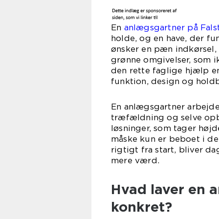
En
anlægsgartner på Fals
holde, og en have, der f
ønsker en pæn indkørsel, e
grønne omgivelser, som i
den rette faglige hjælp en
funktion, design og hold
En anlægsgartner arbejde
træfældning og selve opb
løsninger, som tager højd
måske kun er beboet i del
rigtigt fra start, blive
mere værd.
Hvad laver en a
konkret?