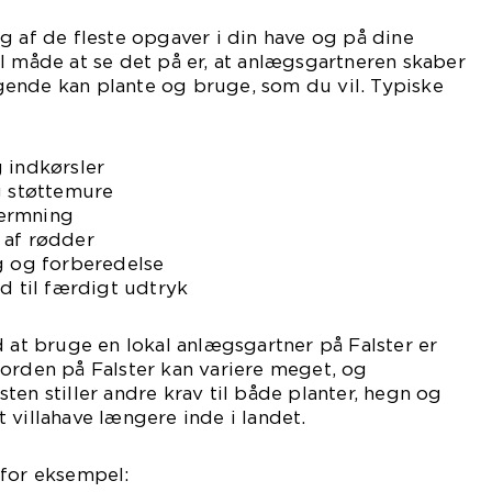
g af de fleste opgaver i din have og på dine
l måde at se det på er, at anlægsgartneren skaber
ende kan plante og bruge, som du vil. Typiske
 indkørsler
g støttemure
ærmning
 af rødder
g og forberedelse
rd til færdigt udtryk
d at bruge en lokal anlægsgartner på Falster er
orden på Falster kan variere meget, og
ten stiller andre krav til både planter, hegn og
 villahave længere inde i landet.
 for eksempel: