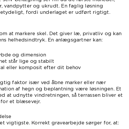
 vandpytter og ukrudt. En faglig løsning
ydeligt, fordi underlaget er udført rigtigt.
om at markere skel. Det giver læ, privatliv og kan
ens helhedsindtryk. En anlægsgartner kan:
 dybde og dimension
et står lige og stabilt
al eller komposit efter dit behov
vigtig faktor især ved åbne marker eller nær
nation af hegn og beplantning være løsningen. Et
ed at udnytte vindretningen, så terrassen bliver et
for et blæsevejr.
delse
det vigtigste. Korrekt gravearbejde sørger for, at: