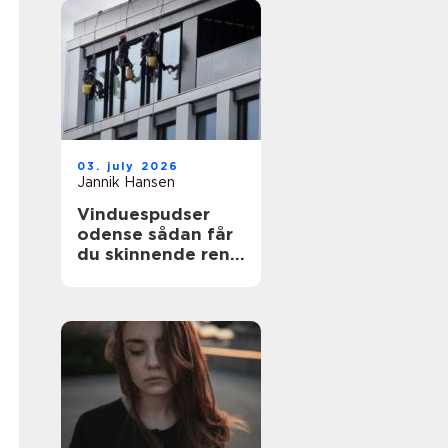
03. july 2026
Jannik Hansen
Vinduespudser
odense sådan får
du skinnende rene
ruder året rundt