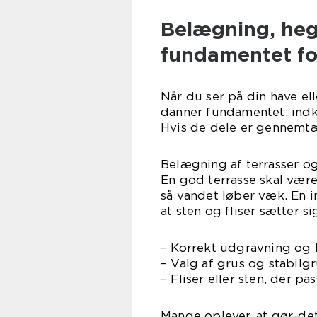
Belægning, heg
fundamentet fo
Når du ser på din have el
danner fundamentet: indkø
Hvis de dele er gennemtæn
Belægning af terrasser og
En god terrasse skal være
så vandet løber væk. En i
at sten og fliser sætter si
– Korrekt udgravning o
– Valg af grus og stabilgr
– Fliser eller sten, der p
Mange oplever, at gør-de