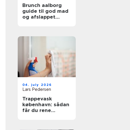
Brunch aalborg
guide til god mad
og afslappet
stemning
04. july 2026
Lars Pedersen
Trappevask
københavn: sådan
får du rene
opgange og
tilfredse beboere