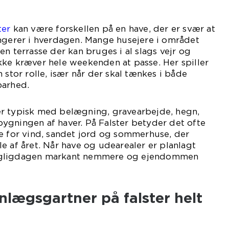
ter
kan være forskellen på en have, der er svær at
ungerer i hverdagen. Mange husejere i området
n terrasse der kan bruges i al slags vejr og
kke kræver hele weekenden at passe. Her spiller
 stor rolle, især når der skal tænkes i både
barhed.
r typisk med belægning, gravearbejde, hegn,
ygningen af haver. På Falster betyder det ofte
e for vind, sandet jord og sommerhuse, der
e af året. Når have og udearealer er planlagt
r dagligdagen markant nemmere og ejendommen
nlægsgartner på falster helt