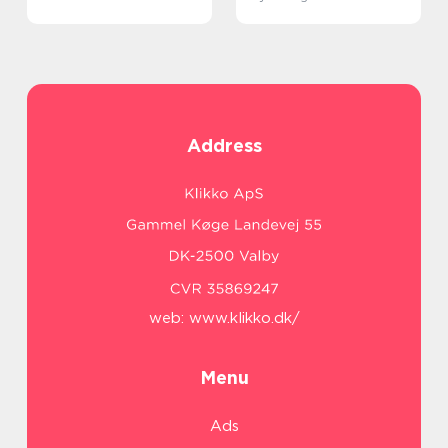
Address
web:
www.klikko.dk/
Menu
Ads