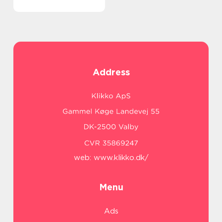
Address
web:
www.klikko.dk/
Menu
Ads