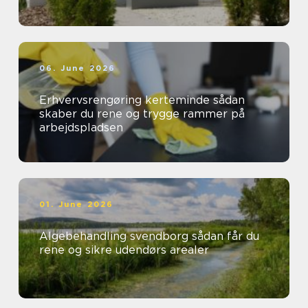
06. June 2026
Erhvervsrengøring kerteminde sådan
skaber du rene og trygge rammer på
arbejdspladsen
01. June 2026
Algebehandling svendborg sådan får du
rene og sikre udendørs arealer