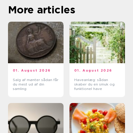
More articles
01. August 2026
01. August 2026
Salg af mønter sådan får
Haveanlæg: sådan
du mest ud af din
skaber du en smuk og
samling
funktionel have