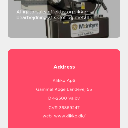
Alligatorsaks effektiv og sikker
bearbejdning af skrot og metaller
Address
web:
www.klikko.dk/