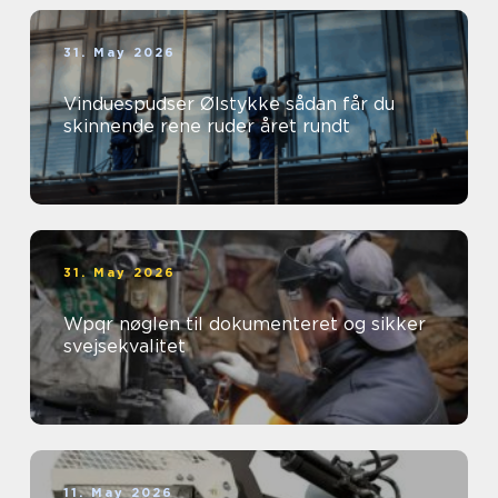
31. May 2026
Vinduespudser Ølstykke sådan får du
skinnende rene ruder året rundt
31. May 2026
Wpqr nøglen til dokumenteret og sikker
svejsekvalitet
11. May 2026