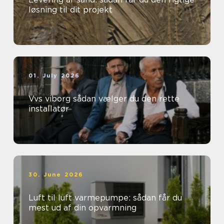
løsning til dit projekt
01. July 2026
Vvs viborg sådan vælger du den rette
installatør
30. June 2026
Luft til luft varmepumpe: sådan får du
mest ud af din opvarmning