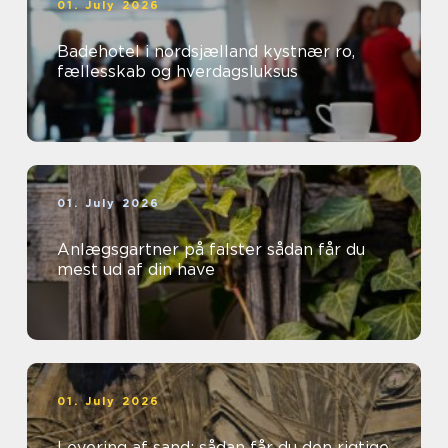
01. July 2026
Badehotel i nordsjælland kystnær ro,
fællesskab og hverdagsluksus
01. July 2026
Anlægsgartner på falster sådan får du
mest ud af din have
01. July 2026
Levering af sand: sådan får du den rigtige