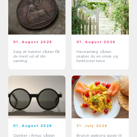
01. August 2026
01. August 2026
Salg af mønter sådan får
Haveanlæg: sådan
du mest ud af din
skaber du en smuk og
samling
funktionel have
01. August 2026
31. July 2026
Optiker i Århus: sådan
Brunch aalborg guide til