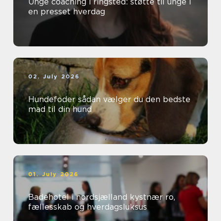
Unge coaching i ringsted: støtte til unge i
en presset hverdag
02. July 2026
Hundefoder sådan vælger du den bedste
mad til din hund
01. July 2026
Badehotel i nordsjælland kystnær ro,
fællesskab og hverdagsluksus