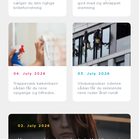
vælger du den rigtige
god mad og afslappet
brilleforretning
stemning
04. July 2026
03. July 2026
Trappevask københavn:
Vinduespudser odense
sådan får du rene
sådan får du skinnende
opgange og tilfredse
rene ruder året rundt
beboere
02. July 2026