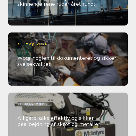
skinnende rene ruder året rundt
31. May 2026
Wpqr nøglen til dokumenteret og sikker
svejsekvalitet
11. May 2026
Alligatorsaks effektiv og sikker
bearbejdning af skrot og metaller