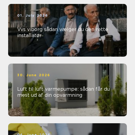
01. July 2026
Vvs viborg sådan vælger du den rette
installatør
30. June 2026
Luft til luft varmepumpe: sådan får du
mest ud af din opvarmning
06. June 2026