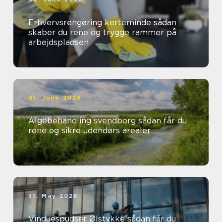
Erhvervsrengøring kerteminde sådan
skaber du rene og trygge rammer på
arbejdspladsen
01. June 2026
Algebehandling svendborg sådan får du
rene og sikre udendørs arealer
31. May 2026
Vinduespudser Ølstykke sådan får du