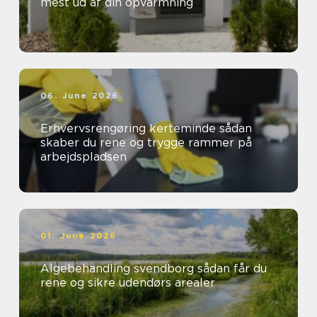
mest ud af din opvarmning
06. June 2026
Erhvervsrengøring kerteminde sådan
skaber du rene og trygge rammer på
arbejdspladsen
01. June 2026
Algebehandling svendborg sådan får du
rene og sikre udendørs arealer