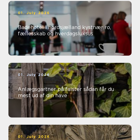
01. July 2026
Badehotel i nordsjælland kystnær ro,
fællesskab og hverdagsluksus
01. July 2026
Anlægsgartner på falster sådan får du
mest ud af din have
01. July 2026