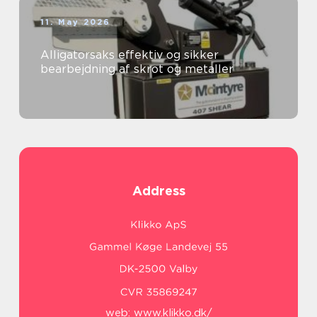
11. May 2026
Alligatorsaks effektiv og sikker
bearbejdning af skrot og metaller
Address
web:
www.klikko.dk/