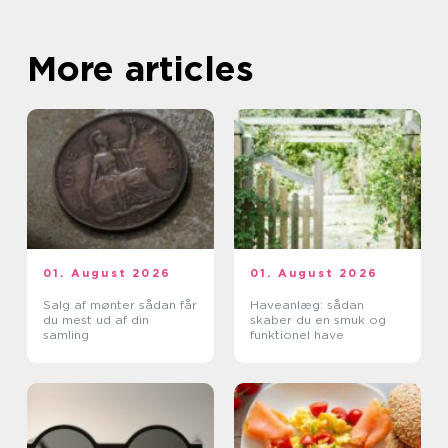
More articles
01. August 2026
01. August 2026
Salg af mønter sådan får
Haveanlæg: sådan
du mest ud af din
skaber du en smuk og
samling
funktionel have