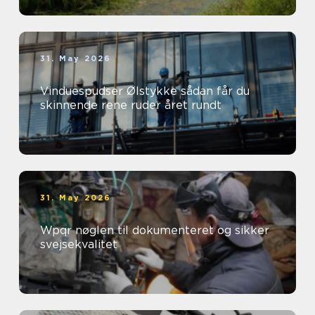
31. May 2026
Vinduespudser Ølstykke sådan får du
skinnende rene ruder året rundt
31. May 2026
Wpqr nøglen til dokumenteret og sikker
svejsekvalitet