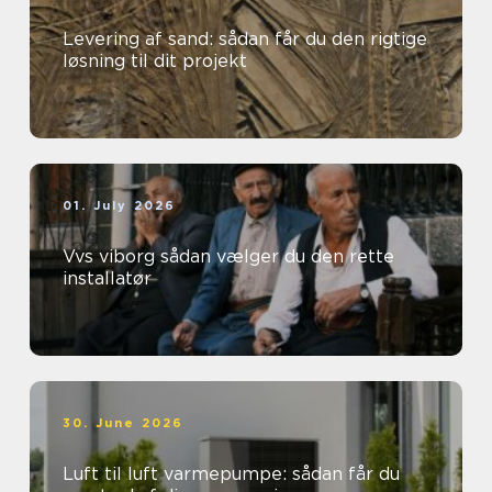
Levering af sand: sådan får du den rigtige
løsning til dit projekt
01. July 2026
Vvs viborg sådan vælger du den rette
installatør
30. June 2026
Luft til luft varmepumpe: sådan får du