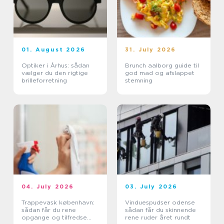
01. August 2026
31. July 2026
Optiker i Århus: sådan
Brunch aalborg guide til
vælger du den rigtige
god mad og afslappet
brilleforretning
stemning
04. July 2026
03. July 2026
Trappevask københavn:
Vinduespudser odense
sådan får du rene
sådan får du skinnende
opgange og tilfredse
rene ruder året rundt