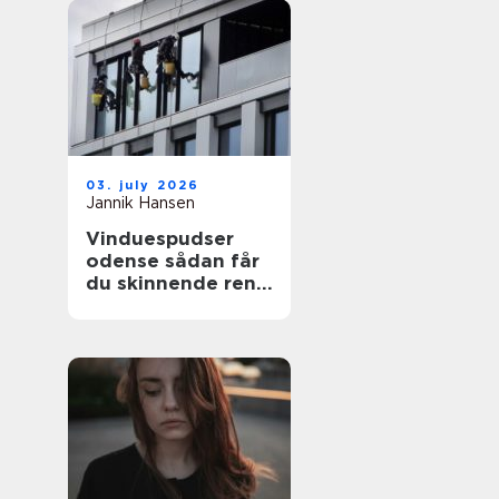
03. july 2026
Jannik Hansen
Vinduespudser
odense sådan får
du skinnende rene
ruder året rundt