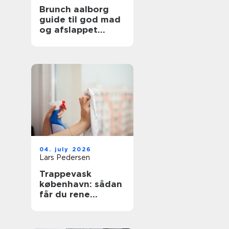
Brunch aalborg
guide til god mad
og afslappet
stemning
04. july 2026
Lars Pedersen
Trappevask
københavn: sådan
får du rene
opgange og
tilfredse beboere