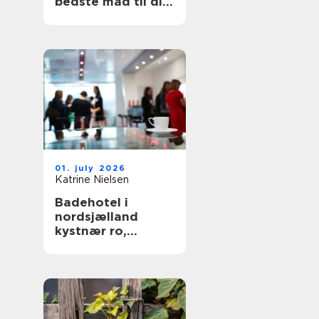
bedste mad til din
hund
01. july 2026
Katrine Nielsen
Badehotel i
nordsjælland
kystnær ro,
fællesskab og
hverdagsluksus