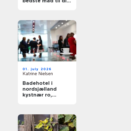
bedste mad til din
hund
01. july 2026
Katrine Nielsen
Badehotel i
nordsjælland
kystnær ro,
fællesskab og
hverdagsluksus