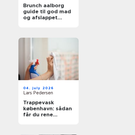
Brunch aalborg
guide til god mad
og afslappet
stemning
04. july 2026
Lars Pedersen
Trappevask
københavn: sådan
får du rene
opgange og
tilfredse beboere