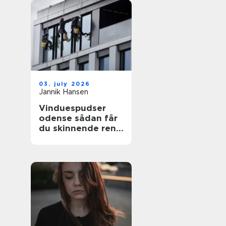
03. july 2026
Jannik Hansen
Vinduespudser
odense sådan får
du skinnende rene
ruder året rundt