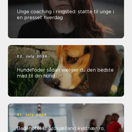
Unge coaching i ringsted: støtte til unge i
en presset hverdag
02. July 2026
Hundefoder sådan vælger du den bedste
mad til din hund
01. July 2026
Badehotel i nordsjælland kystnær ro,