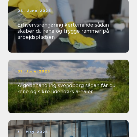
06. June 2026
Erhvervsrengøring kerteminde sådan
skaber du rene og trygge rammer på
arbejdspladsen
01. June 2026
Algebehandling svendborg sådan får du
rene og sikre udendørs arealer
31. May 2026