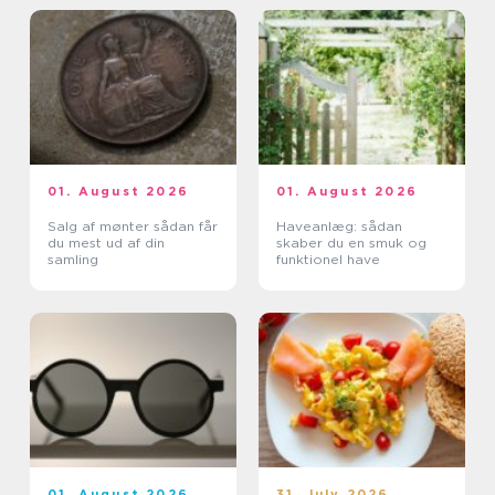
01. August 2026
01. August 2026
Salg af mønter sådan får
Haveanlæg: sådan
du mest ud af din
skaber du en smuk og
samling
funktionel have
01. August 2026
31. July 2026