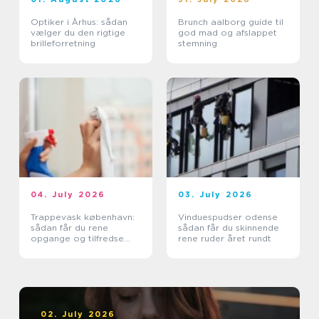
Optiker i Århus: sådan
Brunch aalborg guide til
vælger du den rigtige
god mad og afslappet
brilleforretning
stemning
04. July 2026
03. July 2026
Trappevask københavn:
Vinduespudser odense
sådan får du rene
sådan får du skinnende
opgange og tilfredse
rene ruder året rundt
beboere
02. July 2026