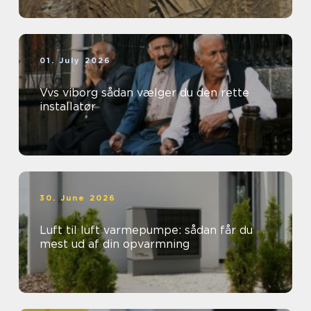
01. July 2026
Vvs viborg sådan vælger du den rette
installatør
30. June 2026
Luft til luft varmepumpe: sådan får du
mest ud af din opvarmning