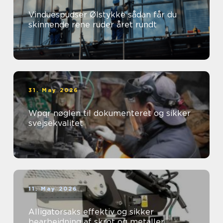
Vinduespudser Ølstykke sådan får du
skinnende rene ruder året rundt
31. May 2026
Wpqr nøglen til dokumenteret og sikker
svejsekvalitet
11. May 2026
Alligatorsaks effektiv og sikker
bearbejdning af skrot og metaller