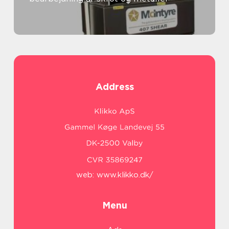
Address
web:
www.klikko.dk/
Menu