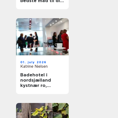
bedste mad til din
hund
01. july 2026
Katrine Nielsen
Badehotel i
nordsjælland
kystnær ro,
fællesskab og
hverdagsluksus