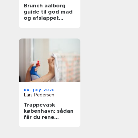
Brunch aalborg
guide til god mad
og afslappet
stemning
04. july 2026
Lars Pedersen
Trappevask
københavn: sådan
får du rene
opgange og
tilfredse beboere