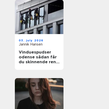
03. july 2026
Jannik Hansen
Vinduespudser
odense sådan får
du skinnende rene
ruder året rundt