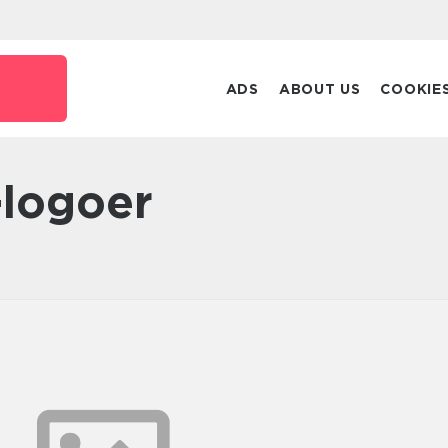
ADS
ABOUT US
COOKIE
l-logoer