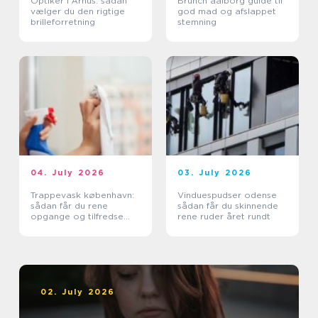
Optiker i Århus: sådan
Brunch aalborg guide til
vælger du den rigtige
god mad og afslappet
brilleforretning
stemning
04. July 2026
03. July 2026
Trappevask københavn:
Vinduespudser odense
sådan får du rene
sådan får du skinnende
opgange og tilfredse
rene ruder året rundt
beboere
02. July 2026