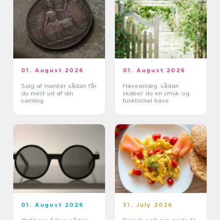
01. August 2026
01. August 2026
Salg af mønter sådan får
Haveanlæg: sådan
du mest ud af din
skaber du en smuk og
samling
funktionel have
01. August 2026
31. July 2026