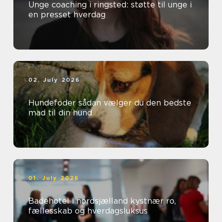
Unge coaching i ringsted: støtte til unge i
en presset hverdag
02. July 2026
Hundefoder sådan vælger du den bedste
mad til din hund
01. July 2026
Badehotel i nordsjælland kystnær ro,
fællesskab og hverdagsluksus