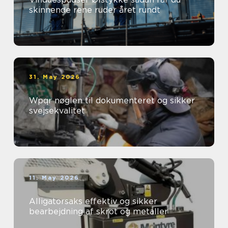
skinnende rene ruder året rundt
31. May 2026
Wpqr nøglen til dokumenteret og sikker
svejsekvalitet
11. May 2026
Alligatorsaks effektiv og sikker
bearbejdning af skrot og metaller