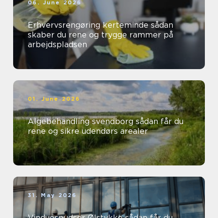
06. June 2026
Erhvervsrengøring kerteminde sådan
skaber du rene og trygge rammer på
arbejdspladsen
01. June 2026
Algebehandling svendborg sådan får du
rene og sikre udendørs arealer
31. May 2026
Vinduespudser Ølstykke sådan får du