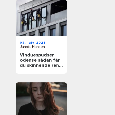
03. july 2026
Jannik Hansen
Vinduespudser
odense sådan får
du skinnende rene
ruder året rundt