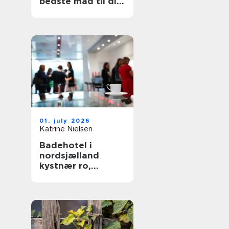
bedste mad til din
hund
01. july 2026
Katrine Nielsen
Badehotel i
nordsjælland
kystnær ro,
fællesskab og
hverdagsluksus