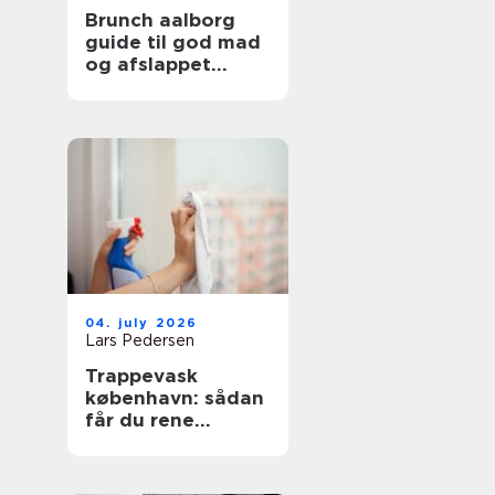
Brunch aalborg
guide til god mad
og afslappet
stemning
04. july 2026
Lars Pedersen
Trappevask
københavn: sådan
får du rene
opgange og
tilfredse beboere