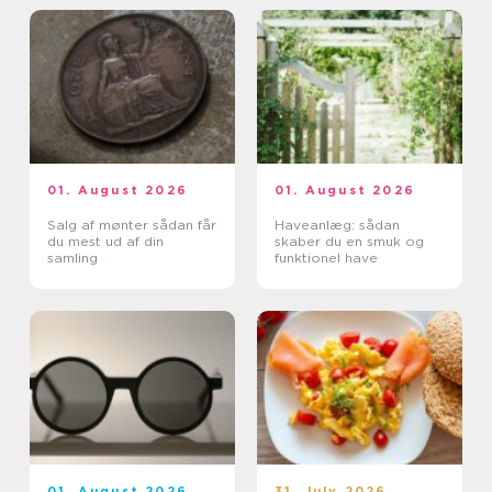
01. August 2026
01. August 2026
Salg af mønter sådan får
Haveanlæg: sådan
du mest ud af din
skaber du en smuk og
samling
funktionel have
01. August 2026
31. July 2026