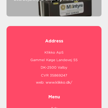
Address
web:
www.klikko.dk/
Menu