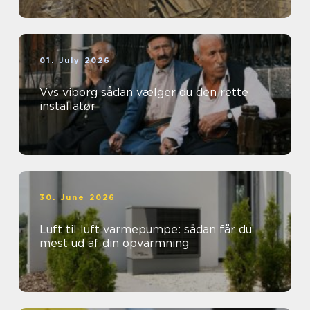
01. July 2026
Vvs viborg sådan vælger du den rette
installatør
30. June 2026
Luft til luft varmepumpe: sådan får du
mest ud af din opvarmning