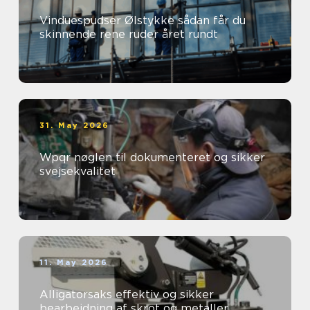
Vinduespudser Ølstykke sådan får du
skinnende rene ruder året rundt
31. May 2026
Wpqr nøglen til dokumenteret og sikker
svejsekvalitet
11. May 2026
Alligatorsaks effektiv og sikker
bearbejdning af skrot og metaller