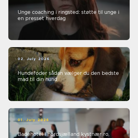
Unge coaching i ringsted: støtte til unge i
en presset hverdag
02. July 2026
Hundefoder sådan vælger du den bedste
mad til din hund
01. July 2026
Badehotel i nordsjælland kystnær ro,