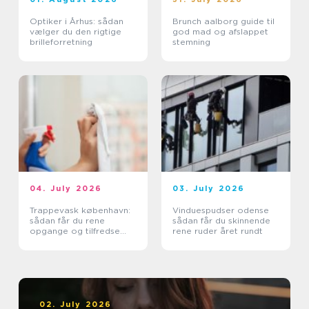
Optiker i Århus: sådan
Brunch aalborg guide til
vælger du den rigtige
god mad og afslappet
brilleforretning
stemning
04. July 2026
03. July 2026
Trappevask københavn:
Vinduespudser odense
sådan får du rene
sådan får du skinnende
opgange og tilfredse
rene ruder året rundt
beboere
02. July 2026