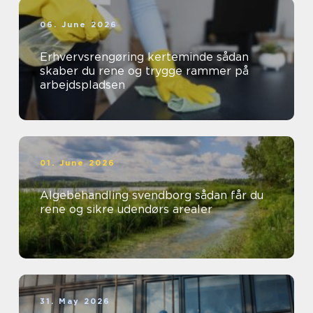
06. June 2026
Erhvervsrengøring kerteminde sådan
skaber du rene og trygge rammer på
arbejdspladsen
01. June 2026
Algebehandling svendborg sådan får du
rene og sikre udendørs arealer
31. May 2026