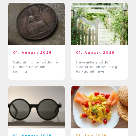
01. August 2026
01. August 2026
Salg af mønter sådan får
Haveanlæg: sådan
du mest ud af din
skaber du en smuk og
samling
funktionel have
01. August 2026
31. July 2026