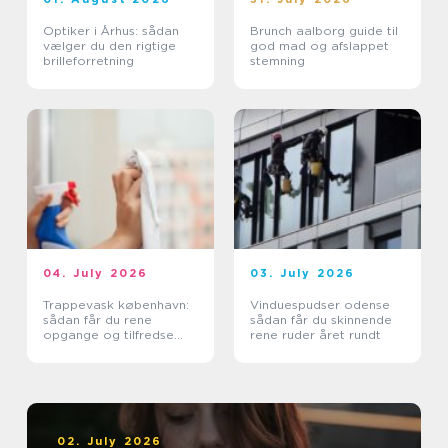
Optiker i Århus: sådan
Brunch aalborg guide til
vælger du den rigtige
god mad og afslappet
brilleforretning
stemning
04. July 2026
03. July 2026
Trappevask københavn:
Vinduespudser odense
sådan får du rene
sådan får du skinnende
opgange og tilfredse
rene ruder året rundt
beboere
02. July 2026