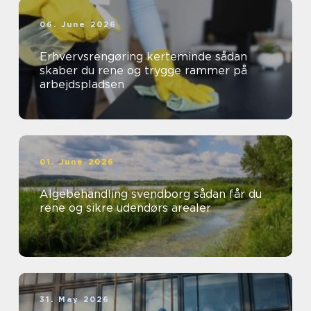
06. June 2026
Erhvervsrengøring kerteminde sådan
skaber du rene og trygge rammer på
arbejdspladsen
01. June 2026
Algebehandling svendborg sådan får du
rene og sikre udendørs arealer
31. May 2026