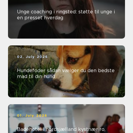
Unge coaching i ringsted: støtte til unge i
en presset hverdag
02. July 2026
Hundefoder sådan vælger du den bedste
mad til din hund
01. July 2026
Badehotel i nordsjælland kystnær ro,