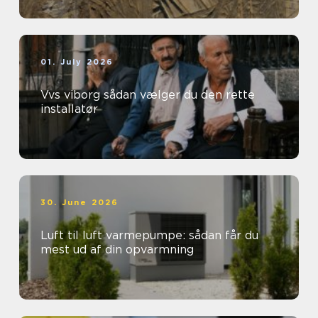
01. July 2026
Vvs viborg sådan vælger du den rette
installatør
30. June 2026
Luft til luft varmepumpe: sådan får du
mest ud af din opvarmning