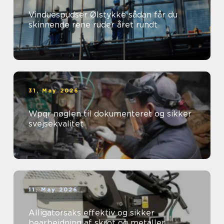
Vinduespudser Ølstykke sådan får du
skinnende rene ruder året rundt
31. May 2026
Wpqr nøglen til dokumenteret og sikker
svejsekvalitet
11. May 2026
Alligatorsaks effektiv og sikker
bearbejdning af skrot og metaller