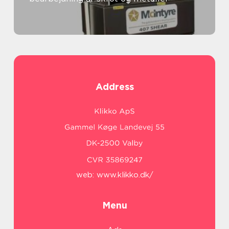
Address
web:
www.klikko.dk/
Menu