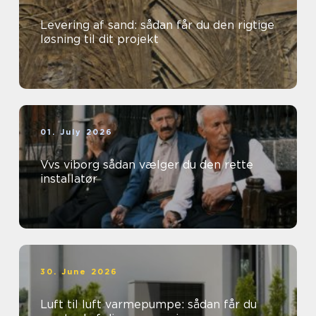
Levering af sand: sådan får du den rigtige
løsning til dit projekt
01. July 2026
Vvs viborg sådan vælger du den rette
installatør
30. June 2026
Luft til luft varmepumpe: sådan får du