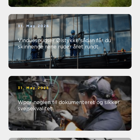
31. May 2026
Vinduespudser Ølstykke sådan får du
skinnende rene ruder året rundt
31. May 2026
Wpqr nøglen til dokumenteret og sikker
svejsekvalitet