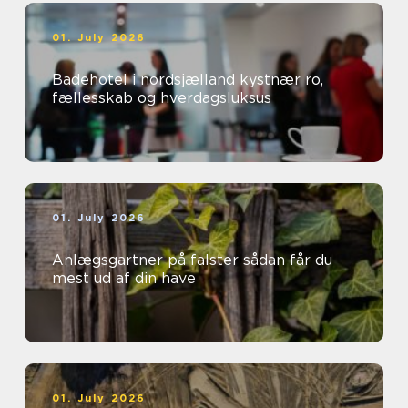
01. July 2026
Badehotel i nordsjælland kystnær ro,
fællesskab og hverdagsluksus
01. July 2026
Anlægsgartner på falster sådan får du
mest ud af din have
01. July 2026