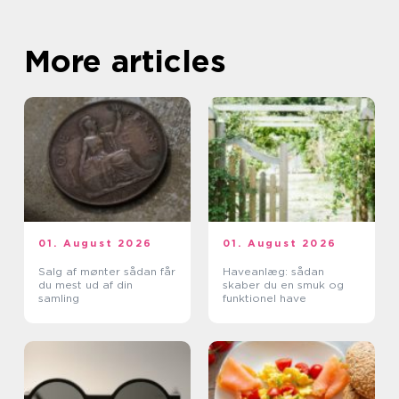
More articles
01. August 2026
01. August 2026
Salg af mønter sådan får
Haveanlæg: sådan
du mest ud af din
skaber du en smuk og
samling
funktionel have