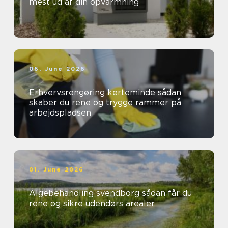
mest ud af din opvarmning
06. June 2026
Erhvervsrengøring kerteminde sådan
skaber du rene og trygge rammer på
arbejdspladsen
01. June 2026
Algebehandling svendborg sådan får du
rene og sikre udendørs arealer