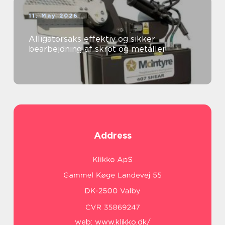
11. May 2026
Alligatorsaks effektiv og sikker
bearbejdning af skrot og metaller
Address
web:
www.klikko.dk/