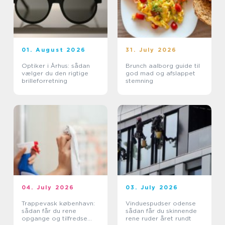
01. August 2026
31. July 2026
Optiker i Århus: sådan
Brunch aalborg guide til
vælger du den rigtige
god mad og afslappet
brilleforretning
stemning
04. July 2026
03. July 2026
Trappevask københavn:
Vinduespudser odense
sådan får du rene
sådan får du skinnende
opgange og tilfredse
rene ruder året rundt