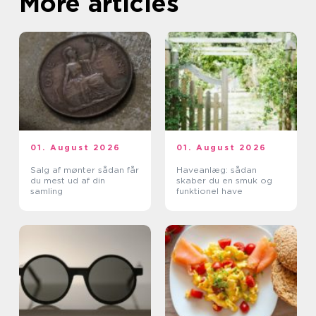
More articles
01. August 2026
01. August 2026
Salg af mønter sådan får
Haveanlæg: sådan
du mest ud af din
skaber du en smuk og
samling
funktionel have