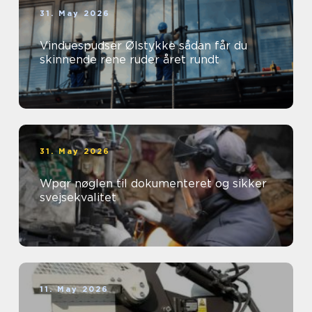
31. May 2026
Vinduespudser Ølstykke sådan får du
skinnende rene ruder året rundt
31. May 2026
Wpqr nøglen til dokumenteret og sikker
svejsekvalitet
11. May 2026