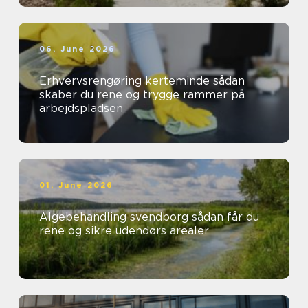
06. June 2026
Erhvervsrengøring kerteminde sådan
skaber du rene og trygge rammer på
arbejdspladsen
01. June 2026
Algebehandling svendborg sådan får du
rene og sikre udendørs arealer