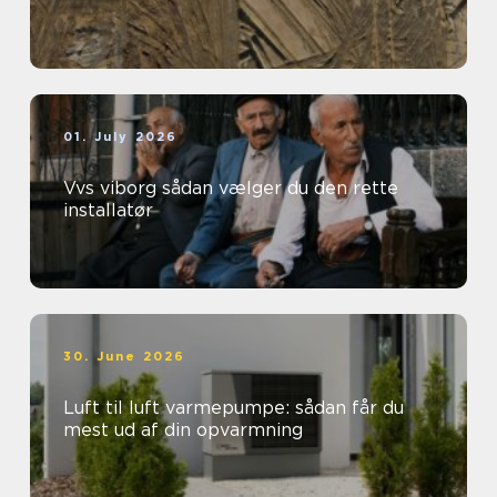
01. July 2026
Vvs viborg sådan vælger du den rette
installatør
30. June 2026
Luft til luft varmepumpe: sådan får du
mest ud af din opvarmning