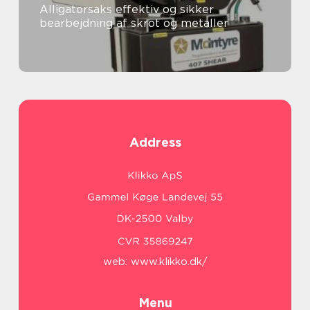
Alligatorsaks effektiv og sikker
bearbejdning af skrot og metaller
Address
web:
www.klikko.dk/
Menu