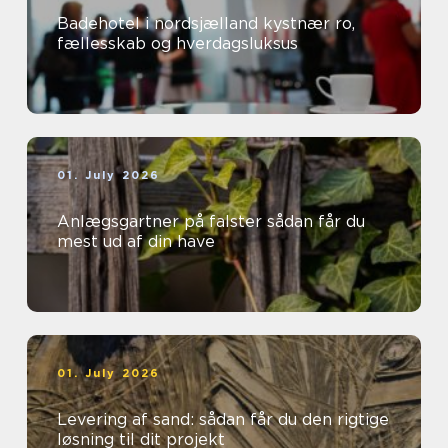
Badehotel i nordsjælland kystnær ro,
fællesskab og hverdagsluksus
01. July 2026
Anlægsgartner på falster sådan får du
mest ud af din have
01. July 2026
Levering af sand: sådan får du den rigtige
løsning til dit projekt