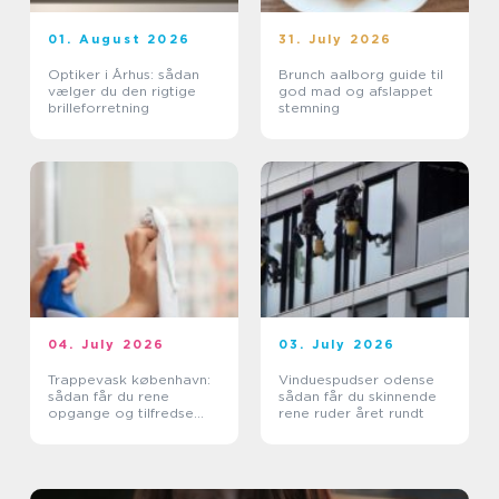
01. August 2026
31. July 2026
Optiker i Århus: sådan
Brunch aalborg guide til
vælger du den rigtige
god mad og afslappet
brilleforretning
stemning
04. July 2026
03. July 2026
Trappevask københavn:
Vinduespudser odense
sådan får du rene
sådan får du skinnende
opgange og tilfredse
rene ruder året rundt
beboere