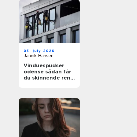
03. july 2026
Jannik Hansen
Vinduespudser
odense sådan får
du skinnende rene
ruder året rundt