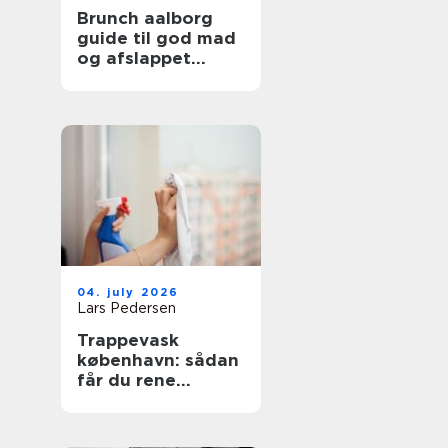
Brunch aalborg
guide til god mad
og afslappet
stemning
04. july 2026
Lars Pedersen
Trappevask
københavn: sådan
får du rene
opgange og
tilfredse beboere