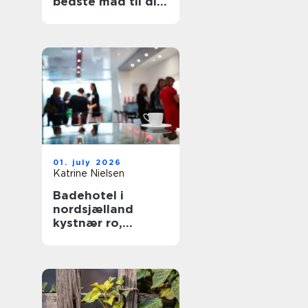
bedste mad til din
hund
01. july 2026
Katrine Nielsen
Badehotel i
nordsjælland
kystnær ro,
fællesskab og
hverdagsluksus