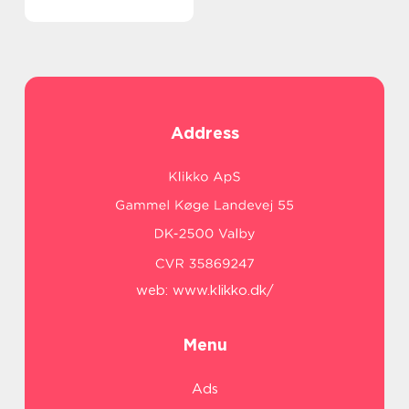
Address
web:
www.klikko.dk/
Menu
Ads