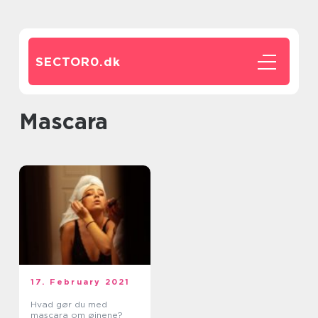
SECTOR0.
dk
Mascara
17. February 2021
Hvad gør du med
mascara om øjnene?