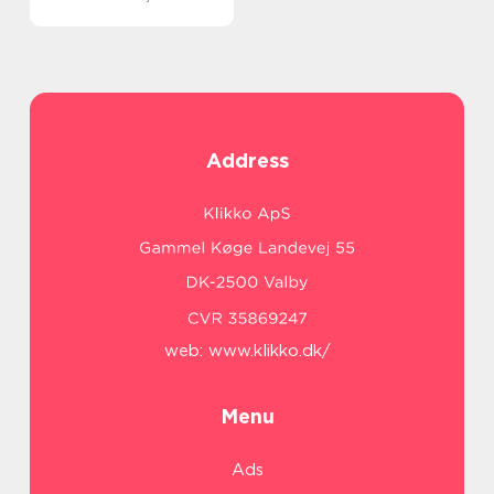
Address
web:
www.klikko.dk/
Menu
Ads