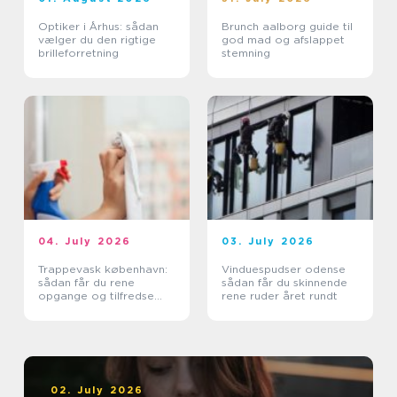
Optiker i Århus: sådan
Brunch aalborg guide til
vælger du den rigtige
god mad og afslappet
brilleforretning
stemning
04. July 2026
03. July 2026
Trappevask københavn:
Vinduespudser odense
sådan får du rene
sådan får du skinnende
opgange og tilfredse
rene ruder året rundt
beboere
02. July 2026