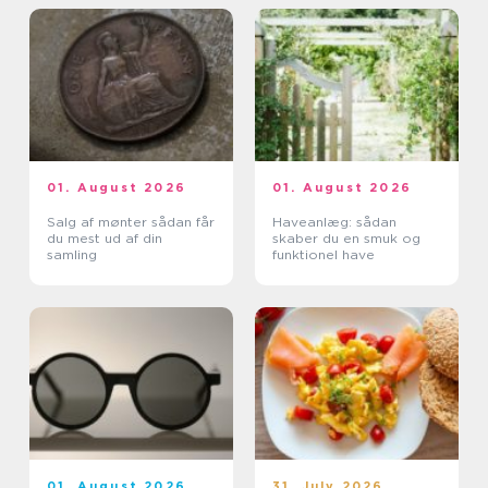
01. August 2026
01. August 2026
Salg af mønter sådan får
Haveanlæg: sådan
du mest ud af din
skaber du en smuk og
samling
funktionel have
01. August 2026
31. July 2026