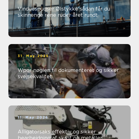
Vinduespudser Ølstykke sådan får du
skinnende rene ruder året rundt
31. May 2026
Wpqr nøglen til dokumenteret og sikker
svejsekvalitet
11. May 2026
Alligatorsaks effektiv og sikker
bearbejdning af skrot og metaller