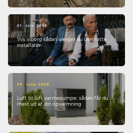
01. July 2026
Vvs viborg sådan vælger du den rette
installatør
30. June 2026
Luft til luft varmepumpe: sådan får du
mest ud af din opvarmning