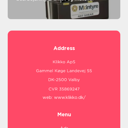
Address
web:
www.klikko.dk/
Menu