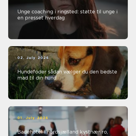
Unge coaching i ringsted: støtte til unge i
en presset hverdag
02. July 2026
Hundefoder sådan vælger du den bedste
mad til din hund
01. July 2026
Badehotel i nordsjælland kystnær ro,