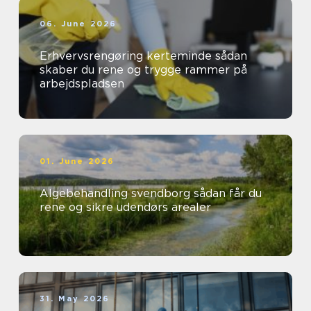
06. June 2026
Erhvervsrengøring kerteminde sådan
skaber du rene og trygge rammer på
arbejdspladsen
01. June 2026
Algebehandling svendborg sådan får du
rene og sikre udendørs arealer
31. May 2026