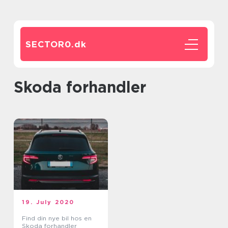
SECTOR0.
dk
Skoda forhandler
19. July 2020
Find din nye bil hos en
Skoda forhandler