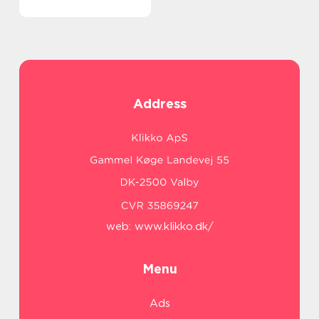
Address
web:
www.klikko.dk/
Menu
Ads