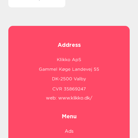
Address
web:
www.klikko.dk/
Menu
Ads