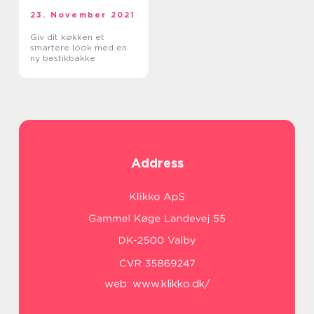
23. November 2021
Giv dit køkken et
smartere look med en
ny bestikbakke
Address
web:
www.klikko.dk/