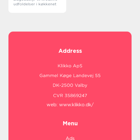
udfoldelser i køkkenet
Address
web:
www.klikko.dk/
Menu
Ads