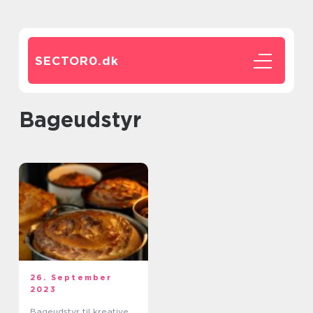
SECTOR0.
dk
Bageudstyr
26. September
2023
Bageudstyr til kreative